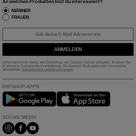
An welchen Produkten bist du interessiert?
MÄNNER
FRAUEN
E-MAIL
ANMELDEN
Informationen dazu, wie DefShop mit Deinen Daten umgeht, findest Du
in unserer Datenschutzerklärung. Du kannst Dich jederzeit kostenfei
abmelden.
Datenschutzerklärung lesen.
Play market
App store
Instagram
Facebook
YouTube