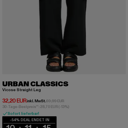
URBAN CLASSICS
Vicose Straight Leg
Derzeitiger Preis: 32,20 EUR
32,20 EUR
Aktionspreis: 69,99 EUR
inkl. MwSt.
69,99 EUR
30-Tage-Bestpreis**: 28,70 EUR
(-13%)
Sofort lieferbar!
-54% DEAL ENDET IN