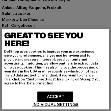
Anlass: Alltag, Bequem, Freizeit
Schnitt: Locker
Marke: Urban Classics
Kat.: Cargohosen
Farbe: schwarz
GREAT TO SEE YOU
Hersteller Farbe: black
HERE!
Materialzusammensetzung: 68% Viskose, 32%
Polyester
DefShop uses cookies to improve your use experience,
Art.Nr: TB6041-00007
save your preferences, analyse use behaviour and to
provide and measure interest-based contents and
advertising. In addition, we allow partners to extract data
Hersteller: TB International GmbH |
info@tbint.de
or to use cookies. This may also include the processing of
your data in the USA or other countries which do not have
Dr.-Robert-Murjahn-Straße 7 | 64372 Ober-Ramstadt |
the EU data protection standard. If you want to change
DE
this, click on "Custom settings". By clicking on "Accept" you
agree to this.
Data protection
GRÖSSE & PASSFORM
ACCEPT
INDIVIDUAL SETTINGS
PFLEGEHINWEISE