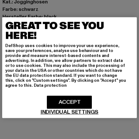
Kat.: Jogginghosen
Farbe: schwarz
Hersteller Farbe: black
GREAT TO SEE YOU
Materialzusammensetzung: 100% Polyester
Art.Nr: TB7114-00007
HERE!
DefShop uses cookies to improve your use experience,
Hersteller: TB International GmbH |
info@tbint.de
save your preferences, analyse use behaviour and to
Dr.-Robert-Murjahn-Straße 7 | 64372 Ober-Ramstadt |
provide and measure interest-based contents and
advertising. In addition, we allow partners to extract data
DE
or to use cookies. This may also include the processing of
your data in the USA or other countries which do not have
the EU data protection standard. If you want to change
this, click on "Custom settings". By clicking on "Accept" you
GRÖSSE & PASSFORM
agree to this.
Data protection
PFLEGEHINWEISE
ACCEPT
LIEFERUNG & RÜCKGABE
INDIVIDUAL SETTINGS