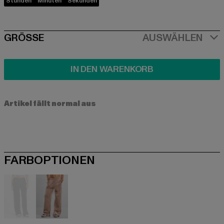
Stunden
Minuten
Sekunden
SIZE
GRÖSSE
AUSWÄHLEN
IN DEN WARENKORB
Artikel fällt normal aus
FARBOPTIONEN
schwarz
rosa