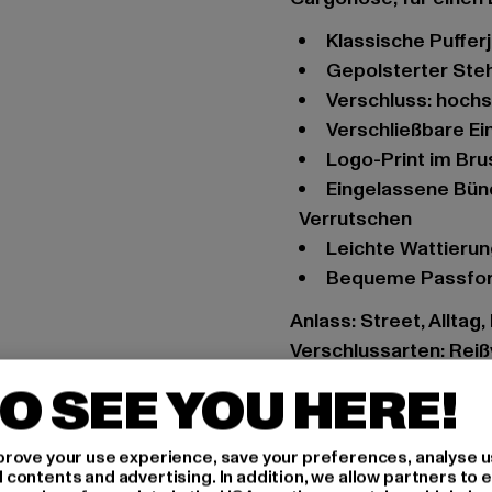
Klassische Puffe
Gepolsterter St
Verschluss: hoch
Verschließbare E
Logo-Print im Br
Eingelassene Bündchen am Ärmelende verhindern lästiges
Verrutschen
Leichte Wattieru
Bequeme Passfo
Anlass: Street, Alltag
Verschlussarten: Rei
Marke: Starter Black 
O SEE YOU HERE!
Kat.: Pufferjackets
Farbe: weiß
rove your use experience, save your preferences, analyse u
Hersteller Farbe: whit
ontents and advertising. In addition, we allow partners to e