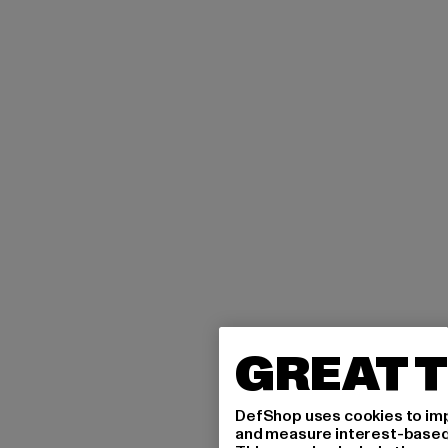
GREAT T
DefShop uses cookies to imp
and measure interest-based c