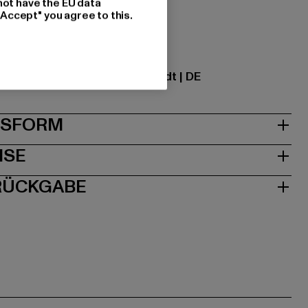
not have the EU data
zung: 100% Polyester
"Accept" you agree to this.
ational GmbH |
info@tbint.de
traße 7 | 64372 Ober-Ramstadt | DE
& PASSFORM
ISE
 RÜCKGABE