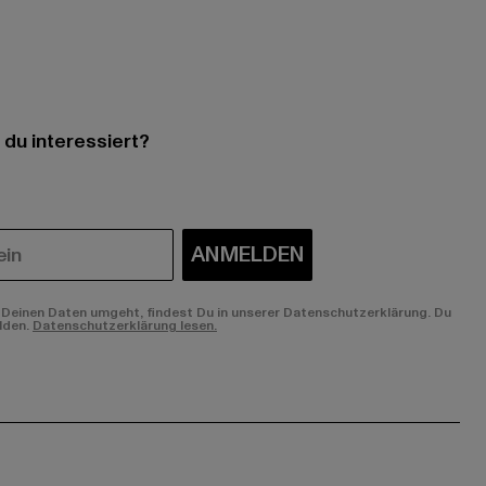
 du interessiert?
ANMELDEN
Deinen Daten umgeht, findest Du in unserer Datenschutzerklärung. Du
lden.
Datenschutzerklärung lesen.