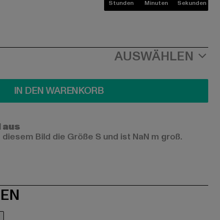
Stunden
Minuten
Sekunden
AUSWÄHLEN
IN DEN WARENKORB
l aus
 diesem Bild die Größe S und ist NaN m groß.
NEN