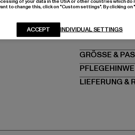
ocessing of your data in the USA or other countries which do 
Materialzusammenset
ant to change this, click on "Custom settings". By clicking on 
Art.Nr: ST173-00220
Hersteller: TB Intern
ACCEPT
INDIVIDUAL SETTINGS
Dr.-Robert-Murjahn-S
GRÖSSE 
PFLEGEHINWE
LIEFERUNG &