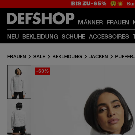
BIS ZU -65%
😲💥 Sum
MÄNNER
FRAUEN
NEU
BEKLEIDUNG
SCHUHE
ACCESSOIRES
FRAUEN
SALE
BEKLEIDUNG
JACKEN
PUFFER
-60%