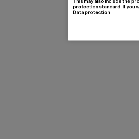
This may also include the pr
protection standard. If you w
Data protection