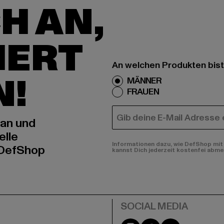
H AN,
IERT
An welchen Produkten bist
N!
MÄNNER
FRAUEN
E-MAIL
 an und
elle
Informationen dazu, wie DefShop mit 
 DefShop
kannst Dich jederzeit kostenfei abme