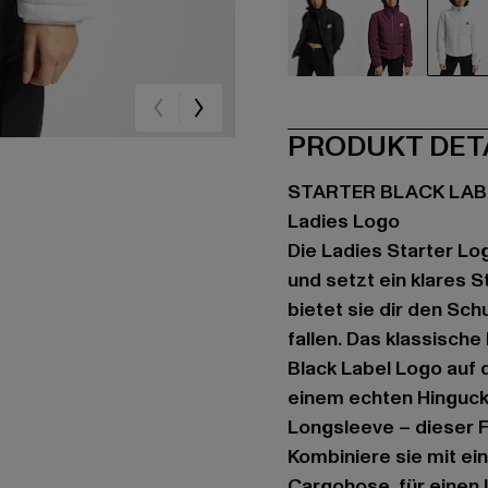
schwarz
violet
we
PRODUKT DET
STARTER BLACK LAB
Ladies Logo
Die Ladies Starter Lo
und setzt ein klares 
bietet sie dir den Sc
fallen. Das klassisch
Black Label Logo auf 
einem echten Hinguck
Longsleeve – dieser F
Kombiniere sie mit ei
Cargohose, für einen L