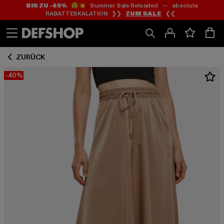
BIS ZU -65%
😲💥 Summer Sale Reloaded — absolute
Zum
Zum
RABATTESKALATION ❯❯
ZUM SALE
❮❮
Inhalt
Fußzeile
springen
springen
ZURÜCK
-40%