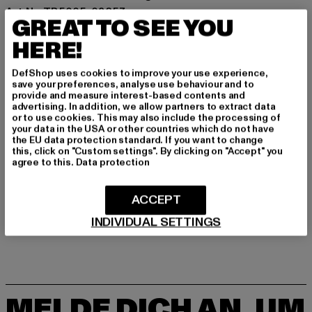
Art.Nr: TB5005-03257
GREAT TO SEE YOU
HERE!
Hersteller: TB International GmbH |
info@tbint.de
Dr.-Robert-Murjahn-Straße 7 | 64372 Ober-Ramstadt |
DefShop uses cookies to improve your use experience,
DE
save your preferences, analyse use behaviour and to
provide and measure interest-based contents and
advertising. In addition, we allow partners to extract data
or to use cookies. This may also include the processing of
GRÖSSE & PASSFORM
your data in the USA or other countries which do not have
the EU data protection standard. If you want to change
this, click on "Custom settings". By clicking on "Accept" you
PFLEGEHINWEISE
agree to this.
Data protection
LIEFERUNG & RÜCKGABE
ACCEPT
INDIVIDUAL SETTINGS
MELDE DICH AN, UM