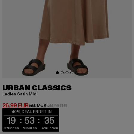
URBAN CLASSICS
Ladies Satin Midi
Derzeitiger Preis: 26,99 EUR
26,99 EUR
Aktionspreis: 44,99 EUR
inkl. MwSt.
44,99 EUR
-40% DEAL ENDET IN
19
53
35
Stunden
Minuten
Sekunden