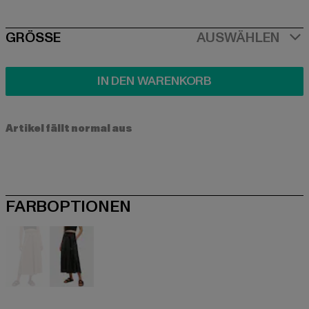
SIZE
GRÖSSE
AUSWÄHLEN
IN DEN WARENKORB
Artikel fällt normal aus
FARBOPTIONEN
beige
schwarz