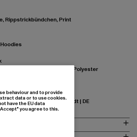
e, Rippstrickbündchen, Print
- Hoodies
k
zung: 65% Baumwolle, 35% Polyester
se behaviour and to provide
ational GmbH |
info@tbint.de
xtract data or to use cookies.
traße 7 | 64372 Ober-Ramstadt | DE
not have the EU data
"Accept" you agree to this.
& PASSFORM
ISE