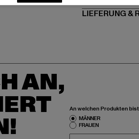
LIEFERUNG &
H AN,
IERT
An welchen Produkten bist
N!
MÄNNER
FRAUEN