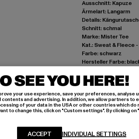
Ausschnitt: Kapuze
Ärmelart: Langarm
Details: Kängurutasch
Schnitt: schmal
Marke: Mister Tee
Kat.: Sweat & Fleece 
Farbe: schwarz
Hersteller Farbe: blac
Materialzusammenset
O SEE YOU HERE!
Art.Nr: MT684-00007
rove your use experience, save your preferences, analyse u
Hersteller: TB Intern
ontents and advertising. In addition, we allow partners to e
Dr.-Robert-Murjahn-S
ocessing of your data in the USA or other countries which do 
ant to change this, click on "Custom settings". By clicking on 
GRÖSSE 
ACCEPT
INDIVIDUAL SETTINGS
PFLEGEHINWE