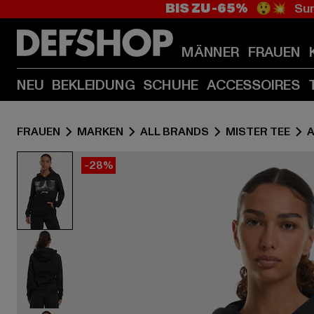
BIS ZU -65%
😲💥 Sum
MÄNNER
FRAUEN
NEU
BEKLEIDUNG
SCHUHE
ACCESSOIRES
FRAUEN
MARKEN
ALL BRANDS
MISTER TEE
-28%