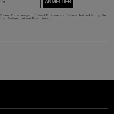
ANMELDEN
Deinen Daten umgeht, findest Du in unserer Datenschutzerklärung. Du
lden.
Datenschutzerklärung lesen.