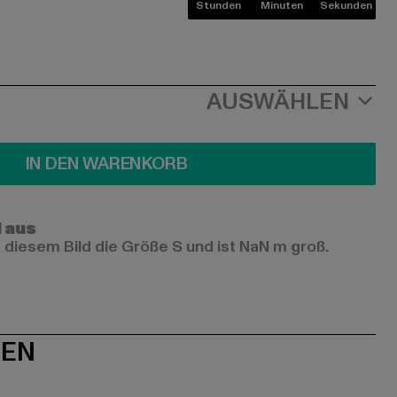
Stunden
Minuten
Sekunden
AUSWÄHLEN
IN DEN WARENKORB
l aus
 diesem Bild die Größe S und ist NaN m groß.
NEN