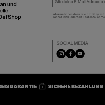
E-MAIL
 an und
elle
Informationen dazu, wie DefShop mit 
 DefShop
kannst Dich jederzeit kostenfei abme
e
Instagram
Facebook
YouTube
REISGARANTIE
SICHERE BEZAHLUNG