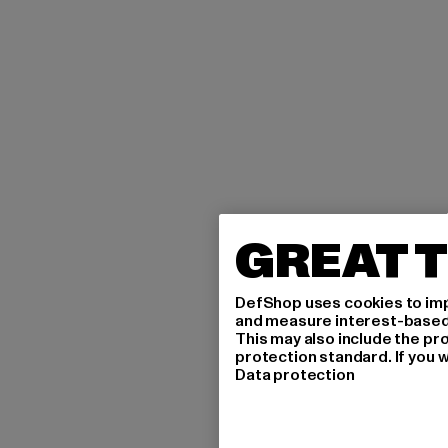
GREAT T
DefShop uses cookies to imp
and measure interest-based c
This may also include the pr
protection standard. If you w
Data protection