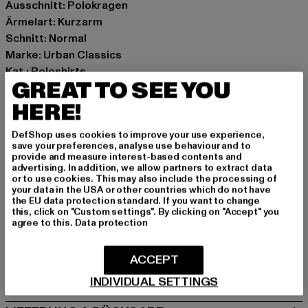
Ausschnitt: Polokragen
Ärmelart: Kurzarm
Schnitt: Normal
Marke: Urban Classics
Kat.: Poloshirts
GREAT TO SEE YOU
Farbe: weiß
Hersteller Farbe: white
HERE!
Materialzusammensetzung: 100% Baumwolle
DefShop uses cookies to improve your use experience,
Art.Nr: TB6183-00220
save your preferences, analyse use behaviour and to
provide and measure interest-based contents and
advertising. In addition, we allow partners to extract data
Hersteller: TB International GmbH |
info@tbint.de
or to use cookies. This may also include the processing of
Dr.-Robert-Murjahn-Straße 7 | 64372 Ober-Ramstadt |
your data in the USA or other countries which do not have
the EU data protection standard. If you want to change
DE
this, click on "Custom settings". By clicking on "Accept" you
agree to this.
Data protection
GRÖSSE & PASSFORM
ACCEPT
PFLEGEHINWEISE
INDIVIDUAL SETTINGS