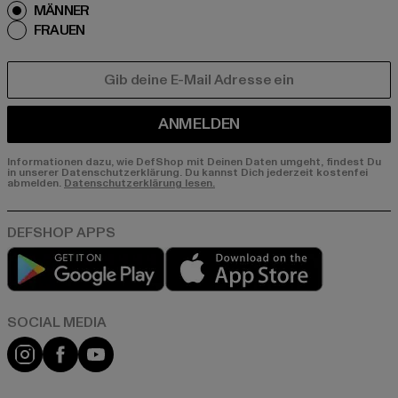
MÄNNER
FRAUEN
E-MAIL
ANMELDEN
Informationen dazu, wie DefShop mit Deinen Daten umgeht, findest Du
in unserer Datenschutzerklärung. Du kannst Dich jederzeit kostenfei
abmelden.
Datenschutzerklärung lesen.
Play market
App store
Instagram
Facebook
YouTube