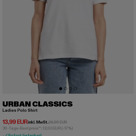
URBAN CLASSICS
Ladies Polo Shirt
Derzeitiger Preis: 13,99 EUR
13,99 EUR
Aktionspreis: 24,99 EUR
inkl. MwSt.
24,99 EUR
30-Tage-Bestpreis**: 12,00 EUR
(-17%)
Sofort lieferbar!