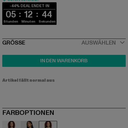
-44% DEAL ENDET IN
05
12
44
Stunden
Minuten
Sekunden
SIZE
GRÖSSE
AUSWÄHLEN
IN DEN WARENKORB
Artikel fällt normal aus
FARBOPTIONEN