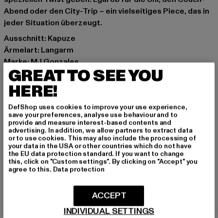
Abend oder den City-Trip – ein vielseitiges Piece, das in
jeder Situation überzeugt.
Ausschnitt: Kapuze
Ärmelart: Langarm
Marke: MJ Gonzales
GREAT TO SEE YOU
Kat.: Sweat & Fleece - Hoodies
Farbe: schwarz
HERE!
Hersteller Farbe: black
DefShop uses cookies to improve your use experience,
Materialzusammensetzung: 100% Baumwolle
save your preferences, analyse use behaviour and to
Art.Nr: MJG11711-00007
provide and measure interest-based contents and
advertising. In addition, we allow partners to extract data
or to use cookies. This may also include the processing of
Hersteller: TB International GmbH |
info@tbint.de
your data in the USA or other countries which do not have
the EU data protection standard. If you want to change
Dr.-Robert-Murjahn-Straße 7 | 64372 Ober-Ramstadt |
this, click on "Custom settings". By clicking on "Accept" you
DE
agree to this.
Data protection
ACCEPT
GRÖSSE & PASSFORM
INDIVIDUAL SETTINGS