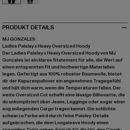
schwarz
grün
PRODUKT DETAILS
MJ GONZALES
Ladies Paislay x Heavy Oversized Hoody
Der Ladies Paisley x Heavy Oversized Hoody von MJ
Gonzales ist ein klares Statement für alle, die Wert auf
einen entspannten Fit und hochwertige Materialien
legen. Gefertigt aus 100% robuster Baumwolle, bietet
dir der Kapuzenpullover ein angenehmes Tragegefühl
und hält dich warm, wenn die Temperaturen fallen. Der
weite Oversized Cut schafft eine lässige Silhouette, die
du unkompliziert über Jeans, Leggings oder sogar einer
eng anliegenden Cargo tragen kannst. Die schlichte
schwarze Farbe wird durch feine Paisley-Details
aufgebrochen, die dem Longsleeve Hoody einen
speziellen Twist geben. Egal ob für die Uni, den Couch-