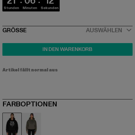
21
06
12
Stunden
Minuten
Sekunden
SIZE
GRÖSSE
AUSWÄHLEN
IN DEN WARENKORB
Artikel fällt normal aus
FARBOPTIONEN