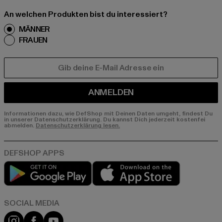
An welchen Produkten bist du interessiert?
MÄNNER
FRAUEN
E-MAIL
ANMELDEN
Informationen dazu, wie DefShop mit Deinen Daten umgeht, findest Du
in unserer Datenschutzerklärung. Du kannst Dich jederzeit kostenfei
abmelden.
Datenschutzerklärung lesen.
Play market
App store
Instagram
Facebook
YouTube