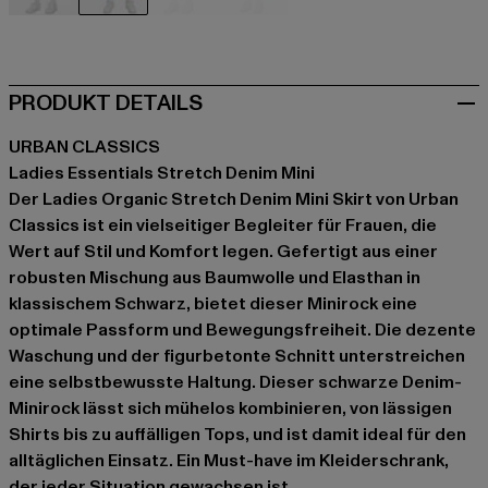
beige
schwarz
blau
blau
PRODUKT DETAILS
URBAN CLASSICS
Ladies Essentials Stretch Denim Mini
Der Ladies Organic Stretch Denim Mini Skirt von Urban
Classics ist ein vielseitiger Begleiter für Frauen, die
Wert auf Stil und Komfort legen. Gefertigt aus einer
robusten Mischung aus Baumwolle und Elasthan in
klassischem Schwarz, bietet dieser Minirock eine
optimale Passform und Bewegungsfreiheit. Die dezente
Waschung und der figurbetonte Schnitt unterstreichen
eine selbstbewusste Haltung. Dieser schwarze Denim-
Minirock lässt sich mühelos kombinieren, von lässigen
Shirts bis zu auffälligen Tops, und ist damit ideal für den
alltäglichen Einsatz. Ein Must-have im Kleiderschrank,
der jeder Situation gewachsen ist.