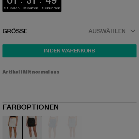
01
31
49
Stunden
Minuten
Sekunden
SIZE
GRÖSSE
AUSWÄHLEN
IN DEN WARENKORB
Artikel fällt normal aus
FARBOPTIONEN