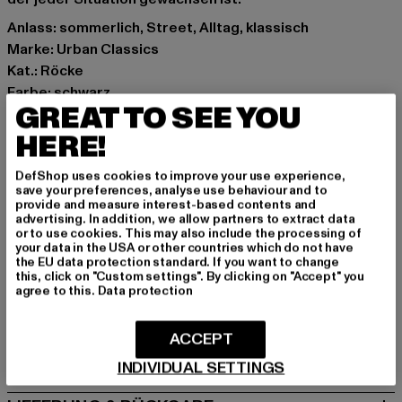
Anlass: sommerlich, Street, Alltag, klassisch
Marke: Urban Classics
Kat.: Röcke
Farbe: schwarz
GREAT TO SEE YOU
Hersteller Farbe: black washed
Materialzusammensetzung: 98% Baumwolle, 2%
HERE!
Elasthan
DefShop uses cookies to improve your use experience,
Art.Nr: TB4799-00709
save your preferences, analyse use behaviour and to
provide and measure interest-based contents and
advertising. In addition, we allow partners to extract data
Hersteller: TB International GmbH |
info@tbint.de
or to use cookies. This may also include the processing of
Dr.-Robert-Murjahn-Straße 7 | 64372 Ober-Ramstadt |
your data in the USA or other countries which do not have
the EU data protection standard. If you want to change
DE
this, click on "Custom settings". By clicking on "Accept" you
agree to this.
Data protection
GRÖSSE & PASSFORM
ACCEPT
PFLEGEHINWEISE
INDIVIDUAL SETTINGS