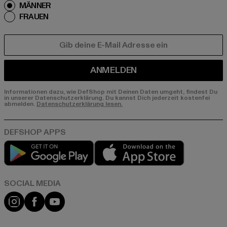
MÄNNER
FRAUEN
E-MAIL
ANMELDEN
Informationen dazu, wie DefShop mit Deinen Daten umgeht, findest Du
in unserer Datenschutzerklärung. Du kannst Dich jederzeit kostenfei
abmelden.
Datenschutzerklärung lesen.
Play market
App store
Instagram
Facebook
YouTube