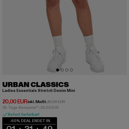
URBAN CLASSICS
Ladies Essentials Stretch Denim Mini
Derzeitiger Preis: 20,00 EUR
20,00 EUR
Aktionspreis: 49,99 EUR
inkl. MwSt.
49,99 EUR
30-Tage-Bestpreis**: 20,00 EUR
Sofort lieferbar!
-60% DEAL ENDET IN