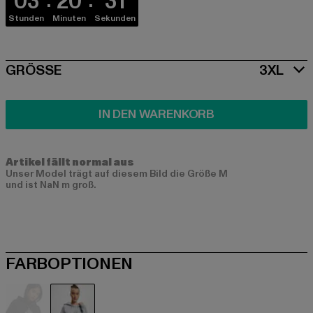
03
20
31
Stunden
Minuten
Sekunden
SIZE
GRÖSSE
3XL
IN DEN WARENKORB
Artikel fällt normal aus
Unser Model trägt auf diesem Bild die Größe M
und ist NaN m groß.
FARBOPTIONEN