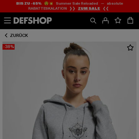
BIS ZU -65%
😲💥 Summer Sale Reloaded — absolute
Zum
Zum
RABATTESKALATION ❯❯
ZUM SALE
❮❮
Inhalt
Fußzeile
springen
springen
ZURÜCK
-38%