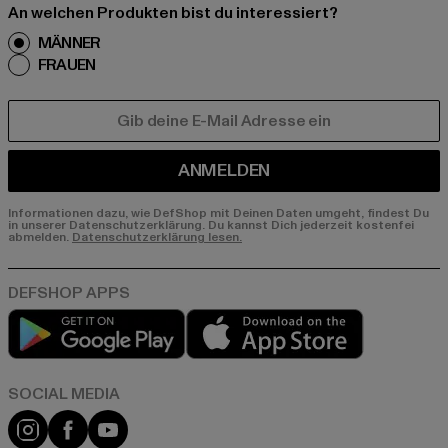
An welchen Produkten bist du interessiert?
MÄNNER
FRAUEN
E-MAIL
ANMELDEN
Informationen dazu, wie DefShop mit Deinen Daten umgeht, findest Du
in unserer Datenschutzerklärung. Du kannst Dich jederzeit kostenfei
abmelden.
Datenschutzerklärung lesen.
Play market
App store
Instagram
Facebook
YouTube