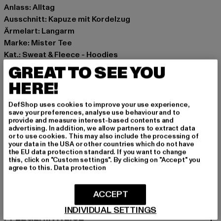
Anlass: Alltag
Ausschnitt: Kapuze mit Kordelzug
Ärmelart: Langarm
Marke: Mister Tee
Kat.: Sweat & Fleece - Hoodies
Farbe: grau
GREAT TO SEE YOU
Hersteller Farbe: heather grey
HERE!
Materialzusammensetzung: 65% Baumwolle, 35%
Polyester
DefShop uses cookies to improve your use experience,
save your preferences, analyse use behaviour and to
Art.Nr: MT1490-00431
provide and measure interest-based contents and
advertising. In addition, we allow partners to extract data
or to use cookies. This may also include the processing of
Hersteller: TB International GmbH |
info@tbint.de
your data in the USA or other countries which do not have
Dr.-Robert-Murjahn-Straße 7 | 64372 Ober-Ramstadt |
the EU data protection standard. If you want to change
this, click on "Custom settings". By clicking on "Accept" you
DE
agree to this.
Data protection
ACCEPT
GRÖSSE & PASSFORM
INDIVIDUAL SETTINGS
PFLEGEHINWEISE