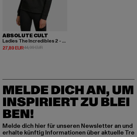
ABSOLUTE CULT
Ladies The Incredibles 2 - Costume Logo Basic
Derzeitiger Preis: 27,89 EUR
Aktionspreis: 44,99 EUR
27,89 EUR
44,99 EUR
MELDE DICH AN, UM
INSPIRIERT ZU BLEI
BEN!
Melde dich hier für unseren Newsletter an und
erhalte künftig Informationen über aktuelle Tre