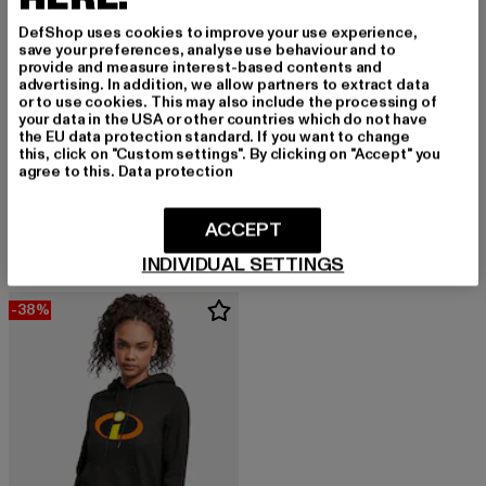
DefShop uses cookies to improve your use experience,
save your preferences, analyse use behaviour and to
provide and measure interest-based contents and
advertising. In addition, we allow partners to extract data
or to use cookies. This may also include the processing of
your data in the USA or other countries which do not have
the EU data protection standard. If you want to change
ABSOLUTE CULT
this, click on "Custom settings". By clicking on "Accept" you
Ladies Looney - Tunes Angry Tweety
agree to this.
Data protection
ABSOLUTE CULT
Derzeitiger Preis: 18,90 EUR
Aktionspreis: 
18,90 EUR
44,99 EUR
Ladies Harry Potter - Gryffindor Crest Hoody
Derzeitiger Preis: ab 29,99 EUR
Aktionspreis: 39,99 EUR
ab
29,99 EUR
39,99 EUR
ACCEPT
INDIVIDUAL SETTINGS
-38%