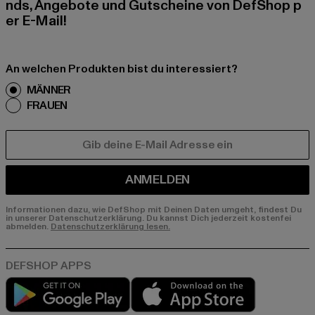
nds, Angebote und Gutscheine von DefShop p
er E-Mail!
An welchen Produkten bist du interessiert?
MÄNNER
FRAUEN
E-MAIL
ANMELDEN
Informationen dazu, wie DefShop mit Deinen Daten umgeht, findest Du
in unserer Datenschutzerklärung. Du kannst Dich jederzeit kostenfei
abmelden.
Datenschutzerklärung lesen.
Play market
App store