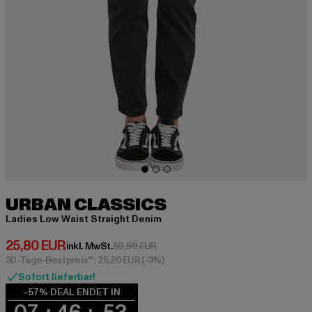
URBAN CLASSICS
Ladies Low Waist Straight Denim
Derzeitiger Preis: 25,80 EUR
25,80 EUR
Aktionspreis: 59,99 EUR
inkl. MwSt.
59,99 EUR
30-Tage-Bestpreis**: 25,20 EUR
(-3%)
Sofort lieferbar!
-57% DEAL ENDET IN