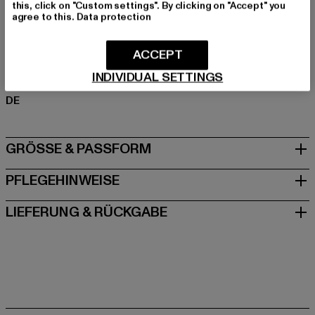
this, click on "Custom settings". By clicking on "Accept" you
Elasthan
agree to this.
Data protection
Art.Nr: TB5478-00709
ACCEPT
Hersteller: TB International GmbH |
info@tbint.de
INDIVIDUAL SETTINGS
Dr.-Robert-Murjahn-Straße 7 | 64372 Ober-Ramstadt |
DE
GRÖSSE & PASSFORM
PFLEGEHINWEISE
LIEFERUNG & RÜCKGABE