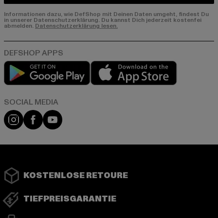
Informationen dazu, wie DefShop mit Deinen Daten umgeht, findest Du
in unserer Datenschutzerklärung. Du kannst Dich jederzeit kostenfei
abmelden.
Datenschutzerklärung lesen.
Play market
App store
Instagram
Facebook
YouTube
KOSTENLOSE RETOURE
TIEFPREISGARANTIE