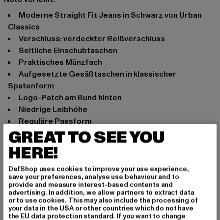
Moderne Straight Fit Jeans in Schwarz von Urban
Classics
Verschluss: verdeckter Reißverschluss
Seitliche Einschubtaschen
Praktisches Münzfach
Aufgesetzte Gesäßtaschen in klassischer
Spatenform
Logo-Patch am Bund hinten
Niedrige Leibhöhe
Reguläre Passform
GREAT TO SEE YOU
Anlass: Street, Alltag, Chillen, Modern, Freizeit, Casual
HERE!
Verschlussarten: verdeckter Reißverschluss
Schnitt: Straight Fit
DefShop uses cookies to improve your use experience,
Marke: Urban Classics
save your preferences, analyse use behaviour and to
Kat.: Straight Fit Jeans
provide and measure interest-based contents and
advertising. In addition, we allow partners to extract data
Farbe: schwarz
or to use cookies. This may also include the processing of
Hersteller Farbe: black washed
your data in the USA or other countries which do not have
the EU data protection standard. If you want to change
Materialzusammensetzung: 98% Baumwolle, 2%