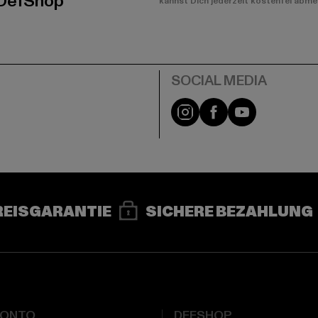
 DefShop
kannst Dich jederzeit kostenfei abme
e
Instagram
Facebook
YouTube
REISGARANTIE
SICHERE BEZAHLUNG
KONTO
DEFSHOP