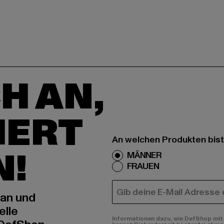
H AN,
IERT
An welchen Produkten bist
N!
MÄNNER
FRAUEN
E-MAIL
 an und
elle
Informationen dazu, wie DefShop mit 