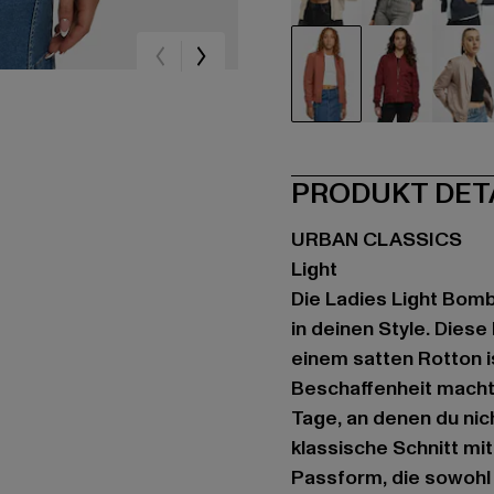
beige
schwarz
bla
rot
rot
ro
PRODUKT DET
URBAN CLASSICS
Light
Die Ladies Light Bomb
in deinen Style. Dies
einem satten Rotton i
Beschaffenheit macht 
Tage, an denen du nich
klassische Schnitt mi
Passform, die sowohl b