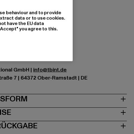
se behaviour and to provide
s
xtract data or to use cookies.
not have the EU data
"Accept" you agree to this.
acotta
zung: 100% Polyester
ational GmbH |
info@tbint.de
traße 7 | 64372 Ober-Ramstadt | DE
& PASSFORM
ISE
 RÜCKGABE