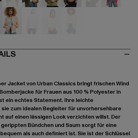
u
braun
grün
khaki
olive
olive
pink
sa
rosa
violet
weiß
gelb
AILS
er Jacket von Urban Classics bringt frischen Wind
e Bomberjacke für Frauen aus 100 % Polyester in
st ein echtes Statement. Ihre leichte
sie zum idealen Begleiter für unvorhersehbare
t auf einen lässigen Look verzichten willst. Der
t gerippten Bündchen und Saum sorgt für eine
equem als auch definiert ist. Sie ist der Schlüssel