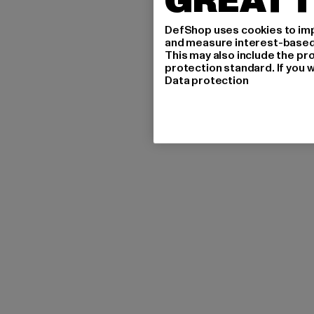
GREAT T
DefShop uses cookies to imp
and measure interest-based c
This may also include the pr
protection standard. If you w
Data protection