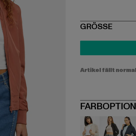
SIZE
GRÖSSE
Artikel fällt norma
FARBOPTIO