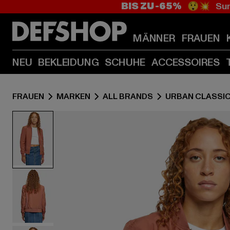
BIS ZU -65%
😲💥 Sum
MÄNNER
FRAUEN
NEU
BEKLEIDUNG
SCHUHE
ACCESSOIRES
FRAUEN
MARKEN
ALL BRANDS
URBAN CLASSI