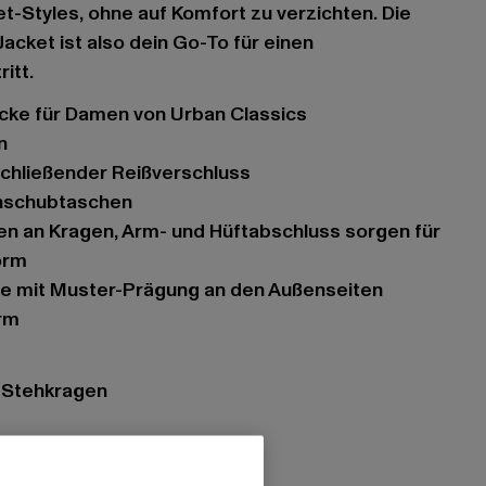
et-Styles, ohne auf Komfort zu verzichten. Die
acket ist also dein Go-To für einen
itt.
acke für Damen von Urban Classics
n
schließender Reißverschluss
inschubtaschen
orm
tze mit Muster-Prägung an den Außenseiten
rm
r Stehkragen
ßverschluss