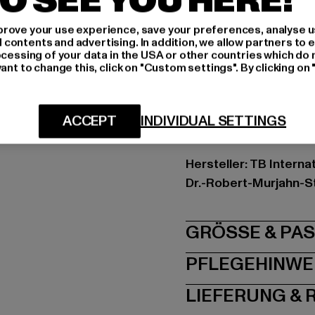
O SEE YOU HERE!
Schnitt: Normal
rove your use experience, save your preferences, analyse u
Marke: Urban Classic
ontents and advertising. In addition, we allow partners to e
Kat.: Bomberjacken
ocessing of your data in the USA or other countries which do 
ant to change this, click on "Custom settings". By clicking on 
Farbe: rot
Hersteller Farbe: terr
Materialzusammenset
ACCEPT
INDIVIDUAL SETTINGS
Art.Nr: TB1217-04420
Hersteller: TB Intern
Dr.-Robert-Murjahn-S
GRÖSSE 
PFLEGEHINWE
LIEFERUNG &