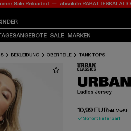
mer Sale Reloaded — absolute RABATTESKALAT
Zum
Zum
Inhalt
Fußzeile
springen
springen
KINDER
(Enter
(Enter
drücken)
drücken)
TAGESANGEBOTE
SALE
MARKEN
CS
BEKLEIDUNG
OBERTEILE
TANK TOPS
URBAN
Ladies Jersey
Derzeitiger Preis:
10,99 EUR
inkl. MwSt.
Sofort lieferbar!