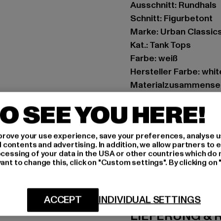
Ausschnitt: Rundhals
Schnitt: Figurbetont
Marke: Urban Classic
Kat.: Tank Tops
Farbe: weiß
Hersteller Farbe: whit
Materialzusammenset
Art.Nr: TB697-00220
O SEE YOU HERE!
Hersteller: TB Intern
rove your use experience, save your preferences, analyse u
Dr.-Robert-Murjahn-S
ontents and advertising. In addition, we allow partners to e
ocessing of your data in the USA or other countries which do 
ant to change this, click on "Custom settings". By clicking on 
GRÖSSE 
PFLEGEHINWE
ACCEPT
INDIVIDUAL SETTINGS
LIEFERUNG &