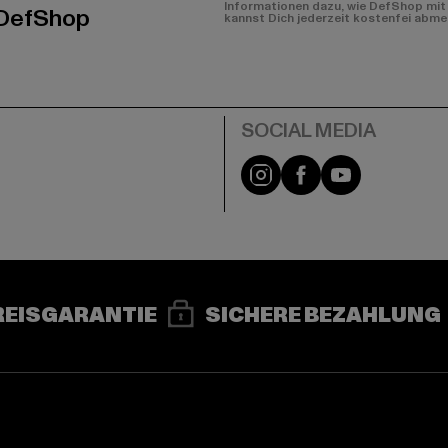
Informationen dazu, wie DefShop mit 
 DefShop
kannst Dich jederzeit kostenfei abme
e
Instagram
Facebook
YouTube
REISGARANTIE
SICHERE BEZAHLUNG