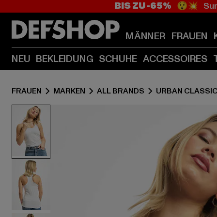
BIS ZU -65%
😲💥 Sum
MÄNNER
FRAUEN
NEU
BEKLEIDUNG
SCHUHE
ACCESSOIRES
FRAUEN
MARKEN
ALL BRANDS
URBAN CLASSI