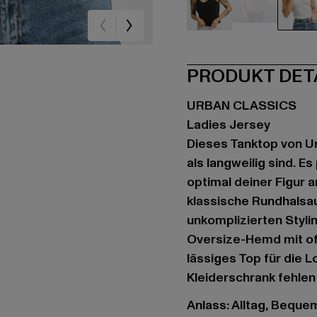
schwarz
grau
we
PRODUKT DET
URBAN CLASSICS
Ladies Jersey
Dieses Tanktop von Ur
als langweilig sind. E
optimal deiner Figur a
klassische Rundhalsa
unkomplizierten Stylin
Oversize-Hemd mit of
lässiges Top für die L
Kleiderschrank fehlen 
Anlass: Alltag, Bequem