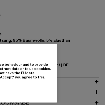
s
e
zung: 95% Baumwolle, 5% Elasthan
ational GmbH |
info@tbint.de
se behaviour and to provide
traße 7 | 64372 Ober-Ramstadt | DE
xtract data or to use cookies.
not have the EU data
"Accept" you agree to this.
& PASSFORM
ISE
 RÜCKGABE