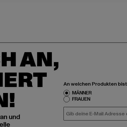
H AN,
IERT
An welchen Produkten bist
N!
MÄNNER
FRAUEN
E-MAIL
 an und
elle