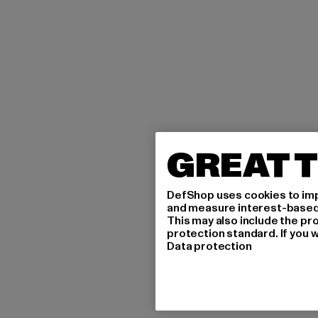
GREAT T
DefShop uses cookies to imp
and measure interest-based c
This may also include the pr
protection standard. If you w
Data protection