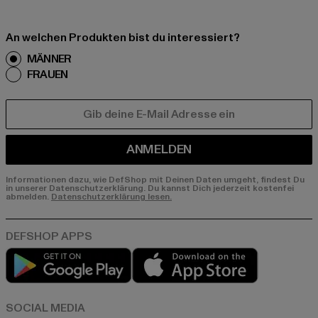
An welchen Produkten bist du interessiert?
MÄNNER
FRAUEN
E-MAIL
ANMELDEN
Informationen dazu, wie DefShop mit Deinen Daten umgeht, findest Du
in unserer Datenschutzerklärung. Du kannst Dich jederzeit kostenfei
abmelden.
Datenschutzerklärung lesen.
Play market
App store