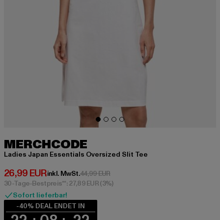
MERCHCODE
Ladies Japan Essentials Oversized Slit Tee
Derzeitiger Preis: 26,99 EUR
26,99 EUR
Aktionspreis: 44,99 EUR
inkl. MwSt.
44,99 EUR
30-Tage-Bestpreis**: 27,89 EUR
(3%)
Sofort lieferbar!
-40% DEAL ENDET IN