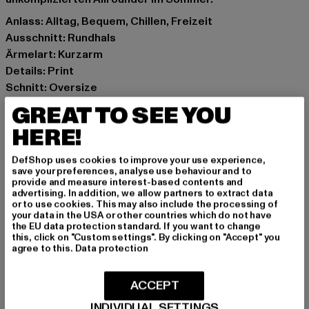
Anlass: Alltag, Bequem, Chillen, Freizeit
Ausschnitt: Rundhals
Ärmelart: Kurzarm
Details: Print
Schnitt: Oversize
Marke: Merchcode
GREAT TO SEE YOU
Kat.: Day Dresses
HERE!
Farbe: weiß
Hersteller Farbe: white
DefShop uses cookies to improve your use experience,
Materialzusammensetzung: 100% Baumwolle
save your preferences, analyse use behaviour and to
provide and measure interest-based contents and
Art.Nr: MP0004027-00220
advertising. In addition, we allow partners to extract data
or to use cookies. This may also include the processing of
your data in the USA or other countries which do not have
Hersteller: TB International GmbH |
info@tbint.de
the EU data protection standard. If you want to change
Dr.-Robert-Murjahn-Straße 7 | 64372 Ober-Ramstadt |
this, click on "Custom settings". By clicking on "Accept" you
agree to this.
Data protection
DE
ACCEPT
GRÖSSE & PASSFORM
INDIVIDUAL SETTINGS