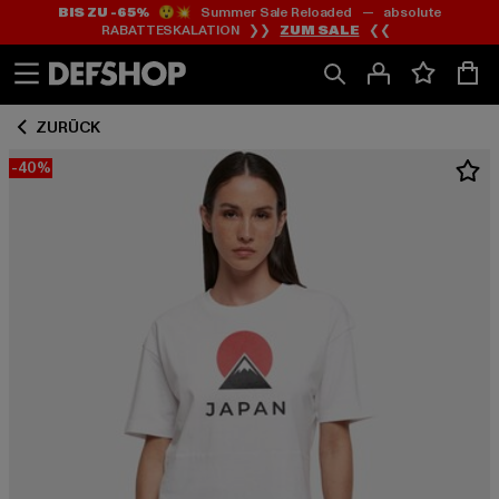
BIS ZU -65%
😲💥 Summer Sale Reloaded — absolute
Zum
Zum
RABATTESKALATION ❯❯
ZUM SALE
❮❮
Inhalt
Fußzeile
springen
springen
ZURÜCK
-40%