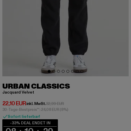
URBAN CLASSICS
Jacquard Velvet
Derzeitiger Preis: 22,10 EUR
22,10 EUR
Aktionspreis: 32,99 EUR
inkl. MwSt.
32,99 EUR
30-Tage-Bestpreis**: 24,08 EUR
(8%)
Sofort lieferbar!
-33% DEAL ENDET IN