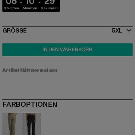
08
10
29
Stunden
Minuten
Sekunden
SIZE
GRÖSSE
5XL
IN DEN WARENKORB
Artikel fällt normal aus
FARBOPTIONEN