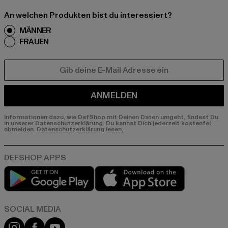
An welchen Produkten bist du interessiert?
MÄNNER
FRAUEN
E-MAIL
ANMELDEN
Informationen dazu, wie DefShop mit Deinen Daten umgeht, findest Du
in unserer Datenschutzerklärung. Du kannst Dich jederzeit kostenfei
abmelden.
Datenschutzerklärung lesen.
Play market
App store
Instagram
Facebook
YouTube