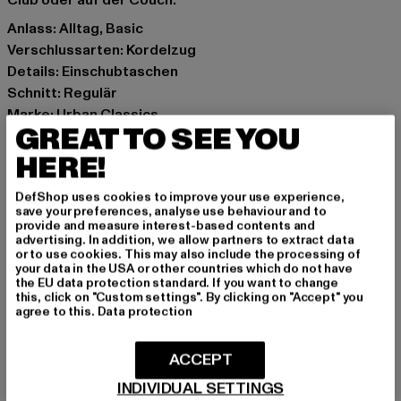
Anlass: Alltag, Basic
Verschlussarten: Kordelzug
Details: Einschubtaschen
Schnitt: Regulär
Marke: Urban Classics
GREAT TO SEE YOU
Kat.: Jogginghosen
Farbe: schwarz
HERE!
Hersteller Farbe: black
DefShop uses cookies to improve your use experience,
Materialzusammensetzung: 100% Polyester
save your preferences, analyse use behaviour and to
Art.Nr: TB7112-00007
provide and measure interest-based contents and
advertising. In addition, we allow partners to extract data
or to use cookies. This may also include the processing of
Hersteller: TB International GmbH |
info@tbint.de
your data in the USA or other countries which do not have
the EU data protection standard. If you want to change
Dr.-Robert-Murjahn-Straße 7 | 64372 Ober-Ramstadt |
this, click on "Custom settings". By clicking on "Accept" you
DE
agree to this.
Data protection
ACCEPT
GRÖSSE & PASSFORM
INDIVIDUAL SETTINGS