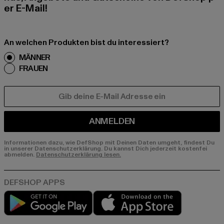
er E-Mail!
An welchen Produkten bist du interessiert?
MÄNNER
FRAUEN
E-MAIL
ANMELDEN
Informationen dazu, wie DefShop mit Deinen Daten umgeht, findest Du
in unserer Datenschutzerklärung. Du kannst Dich jederzeit kostenfei
abmelden.
Datenschutzerklärung lesen.
Play market
App store