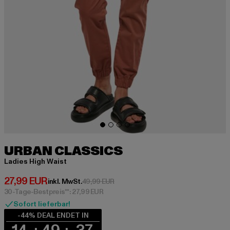
URBAN CLASSICS
Ladies High Waist
Derzeitiger Preis: 27,99 EUR
27,99 EUR
Aktionspreis: 49,99 EUR
inkl. MwSt.
49,99 EUR
30-Tage-Bestpreis**: 27,99 EUR
Sofort lieferbar!
-44% DEAL ENDET IN