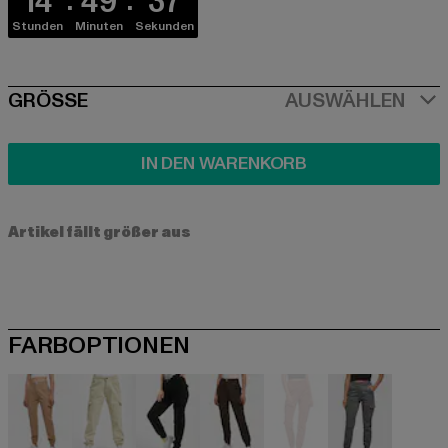
14
49
37
Stunden
Minuten
Sekunden
SIZE
GRÖSSE
AUSWÄHLEN
IN DEN WARENKORB
Artikel fällt größer aus
FARBOPTIONEN