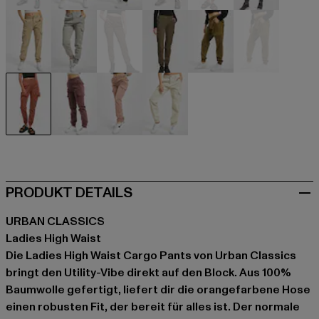
beige
beige
schwarz
braun
braun
grau
grau
grau
khaki
olive
olive
olive
orange
rot
rosa
weiß
PRODUKT DETAILS
URBAN CLASSICS
Ladies High Waist
Die Ladies High Waist Cargo Pants von Urban Classics
bringt den Utility-Vibe direkt auf den Block. Aus 100%
Baumwolle gefertigt, liefert dir die orangefarbene Hose
einen robusten Fit, der bereit für alles ist. Der normale