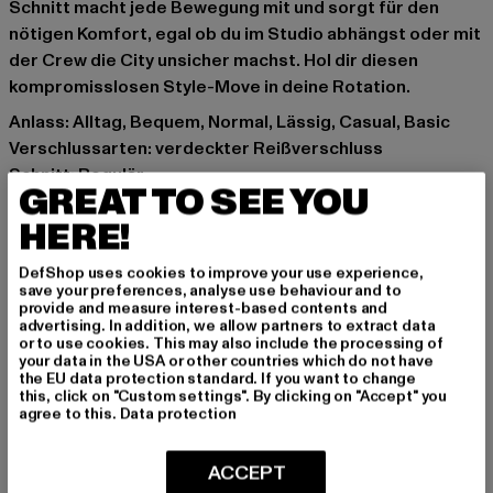
Schnitt macht jede Bewegung mit und sorgt für den
nötigen Komfort, egal ob du im Studio abhängst oder mit
der Crew die City unsicher machst. Hol dir diesen
kompromisslosen Style-Move in deine Rotation.
Anlass: Alltag, Bequem, Normal, Lässig, Casual, Basic
Verschlussarten: verdeckter Reißverschluss
Schnitt: Regulär
GREAT TO SEE YOU
Marke: Urban Classics
HERE!
Kat.: Cargohosen
Farbe: orange
DefShop uses cookies to improve your use experience,
Hersteller Farbe: terracotta
save your preferences, analyse use behaviour and to
Materialzusammensetzung: 100% Baumwolle
provide and measure interest-based contents and
advertising. In addition, we allow partners to extract data
Art.Nr: TB3048-04420
or to use cookies. This may also include the processing of
your data in the USA or other countries which do not have
the EU data protection standard. If you want to change
Hersteller: TB International GmbH |
info@tbint.de
this, click on "Custom settings". By clicking on "Accept" you
Dr.-Robert-Murjahn-Straße 7 | 64372 Ober-Ramstadt |
agree to this.
Data protection
DE
ACCEPT