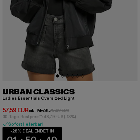
URBAN CLASSICS
Ladies Essentials Oversized Light
Derzeitiger Preis: 57,59 EUR
57,59 EUR
Aktionspreis: 79,99 EUR
inkl. MwSt.
79,99 EUR
30-Tage-Bestpreis**: 48,79 EUR
(-18%)
Sofort lieferbar!
-28% DEAL ENDET IN