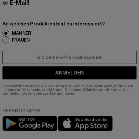
er E-Mail!
An welchen Produkten bist du interessiert?
MÄNNER
FRAUEN
E-MAIL
ANMELDEN
Informationen dazu, wie DefShop mit Deinen Daten umgeht, findest Du
in unserer Datenschutzerklärung. Du kannst Dich jederzeit kostenfei
abmelden.
Datenschutzerklärung lesen.
Play market
App store