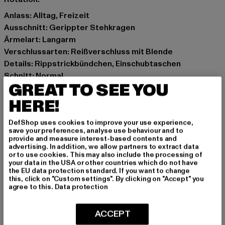
Anlass: Alltag, Freizeit
Ausschnitt: Gerippter Stehkragen
Ärmelart: Langarm
Verschlussarten: Reißverschluss mit Blende
Details: Rippstrickbündchen, Einschubtaschen
Schnitt: Normal
GREAT TO SEE YOU
Marke: Urban Classics
Kat.: Bomberjacken
HERE!
Farbe: schwarz
DefShop uses cookies to improve your use experience,
Hersteller Farbe: black
save your preferences, analyse use behaviour and to
Materialzusammensetzung: 100% Polyester
provide and measure interest-based contents and
advertising. In addition, we allow partners to extract data
Art.Nr: TB5488-00007
or to use cookies. This may also include the processing of
your data in the USA or other countries which do not have
the EU data protection standard. If you want to change
Hersteller: TB International GmbH |
info@tbint.de
this, click on "Custom settings". By clicking on "Accept" you
Dr.-Robert-Murjahn-Straße 7 | 64372 Ober-Ramstadt |
agree to this.
Data protection
DE
ACCEPT