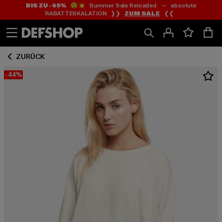
BIS ZU -65%
😲💥 Summer Sale Reloaded — absolute
Zum
Zum
RABATTESKALATION ❯❯
ZUM SALE
❮❮
Inhalt
Fußzeile
springen
springen
ZURÜCK
-44%