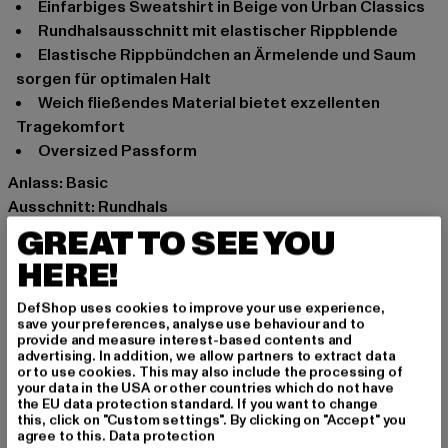
Einfarbiges Sweatshirt in Beige von Urban Classics
Rundhalsausschnitt mit elastischer Rippblende
Elastische Rippbündchen an Ärmelende und Saum
sorgen für optimalen Halt
Weich fließendes Material bietet exzellenten
Tragekomfort
Oversized Passform
Anlass: Basic
Ausschnitt: Rundhals
Ärmelart: Langarm
GREAT TO SEE YOU
Schnitt: Locker
HERE!
Marke: Urban Classics
Kat.: Pullover
DefShop uses cookies to improve your use experience,
save your preferences, analyse use behaviour and to
Farbe: weiß
provide and measure interest-based contents and
Hersteller Farbe: whitesand
advertising. In addition, we allow partners to extract data
or to use cookies. This may also include the processing of
Materialzusammensetzung: 52% Viskose, 28%
your data in the USA or other countries which do not have
Polyester, 20% Nylon
the EU data protection standard. If you want to change
this, click on "Custom settings". By clicking on "Accept" you
Art.Nr: TB5448-02903
agree to this.
Data protection