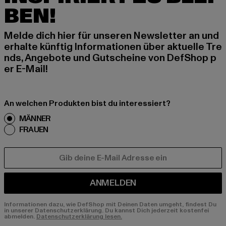
BEN!
Melde dich hier für unseren Newsletter an und
erhalte künftig Informationen über aktuelle Tre
nds, Angebote und Gutscheine von DefShop p
er E-Mail!
An welchen Produkten bist du interessiert?
MÄNNER
FRAUEN
E-MAIL
ANMELDEN
Informationen dazu, wie DefShop mit Deinen Daten umgeht, findest Du
in unserer Datenschutzerklärung. Du kannst Dich jederzeit kostenfei
abmelden.
Datenschutzerklärung lesen.