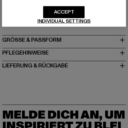
Hersteller: TB International GmbH |
info@tbint.de
ACCEPT
Dr.-Robert-Murjahn-Straße 7 | 64372 Ober-Ramstadt |
DE
INDIVIDUAL SETTINGS
GRÖSSE & PASSFORM
PFLEGEHINWEISE
LIEFERUNG & RÜCKGABE
MELDE DICH AN, UM
INSPIRIERT ZU BLEI