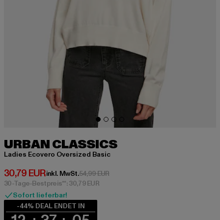
URBAN CLASSICS
Ladies Ecovero Oversized Basic
Derzeitiger Preis: 30,79 EUR
30,79 EUR
Aktionspreis: 54,99 EUR
inkl. MwSt.
54,99 EUR
30-Tage-Bestpreis**: 30,79 EUR
Sofort lieferbar!
-44% DEAL ENDET IN