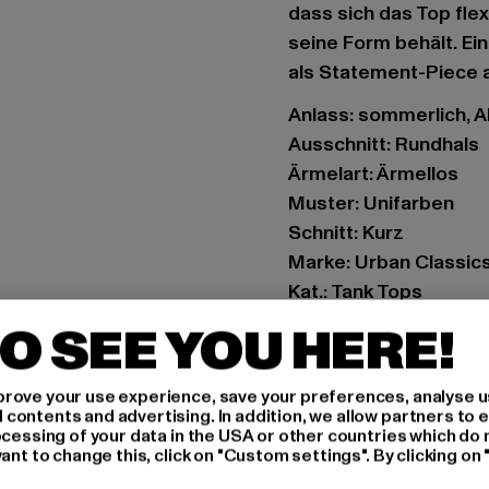
dass sich das Top fle
seine Form behält. Ein
als Statement-Piece 
Anlass: sommerlich, Al
Ausschnitt: Rundhals
Ärmelart: Ärmellos
Muster: Unifarben
Schnitt: Kurz
Marke: Urban Classic
Kat.: Tank Tops
Farbe: orange
O SEE YOU HERE!
Hersteller Farbe: terr
Materialzusammenset
rove your use experience, save your preferences, analyse u
Art.Nr: TB1498-04420
ontents and advertising. In addition, we allow partners to e
ocessing of your data in the USA or other countries which do 
ant to change this, click on "Custom settings". By clicking on 
Hersteller: TB Intern