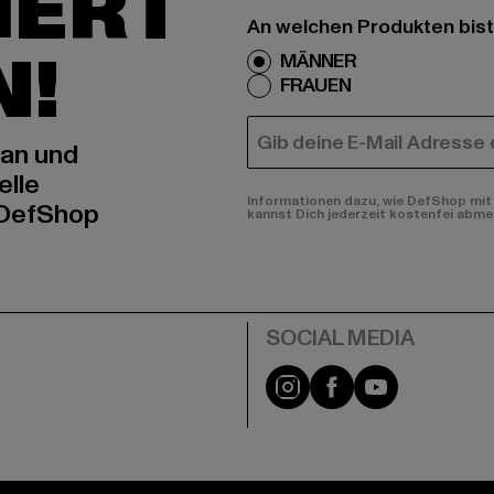
IERT
An welchen Produkten bist
N!
MÄNNER
FRAUEN
E-MAIL
 an und
elle
Informationen dazu, wie DefShop mit 
 DefShop
kannst Dich jederzeit kostenfei abme
e
Instagram
Facebook
YouTube