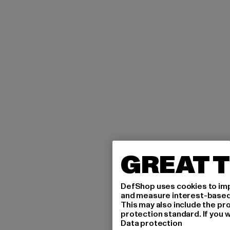
GREAT T
DefShop uses cookies to imp
and measure interest-based c
This may also include the pr
protection standard. If you w
Data protection