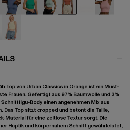
u
blau
grün
grün
orange
pink
rosa
iß
gelb
AILS
b Top von Urban Classics in Orange ist ein Must-
ste Frauen. Gefertigt aus 97% Baumwolle und 3%
er Schnittfigu-Body einen angenehmen Mix aus
 Das Top sitzt cropped und betont die Taille,
-Material für eine zeitlose Textur sorgt. Die
her Haptik und körpernahem Schnitt gewährleistet,