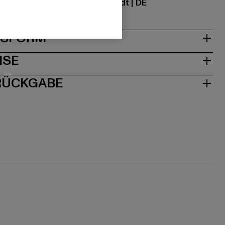
traße 7 | 64372 Ober-Ramstadt | DE
& PASSFORM
ISE
 RÜCKGABE