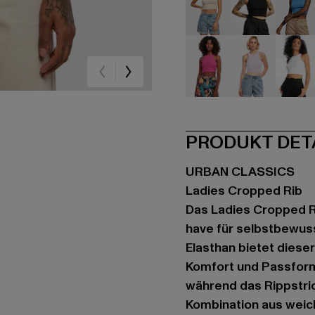
beige
schwarz
bla
violet
violet
we
PRODUKT DET
URBAN CLASSICS
Ladies Cropped Rib
Das Ladies Cropped Ri
have für selbstbewus
Elasthan bietet dies
Komfort und Passform.
während das Rippstrick
Kombination aus weic