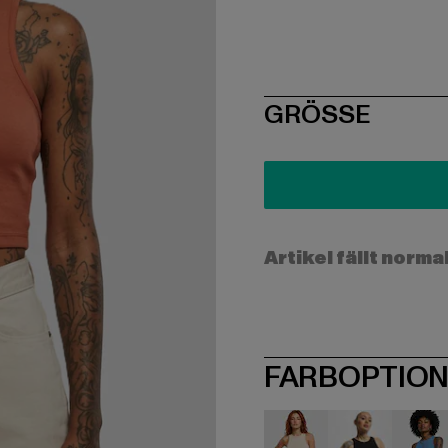
SIZE
GRÖSSE
Artikel fällt norma
FARBOPTIO