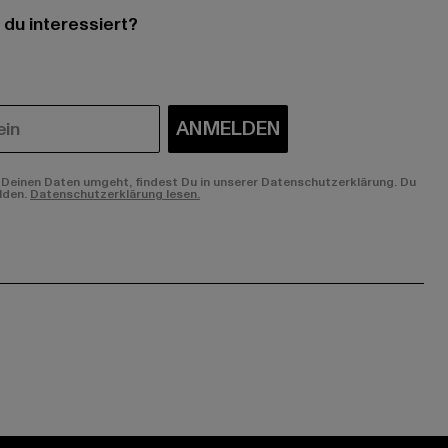
 du interessiert?
ANMELDEN
Deinen Daten umgeht, findest Du in unserer Datenschutzerklärung. Du
lden.
Datenschutzerklärung lesen.