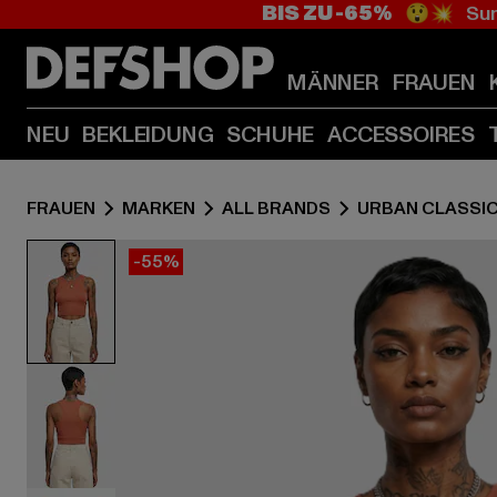
BIS ZU -65%
😲💥 Sum
MÄNNER
FRAUEN
NEU
BEKLEIDUNG
SCHUHE
ACCESSOIRES
FRAUEN
MARKEN
ALL BRANDS
URBAN CLASSI
-55%