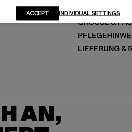
Dr.-Robert-Murjahn-S
ACCEPT
INDIVIDUAL SETTINGS
GRÖSSE 
PFLEGEHINWE
LIEFERUNG &
H AN,