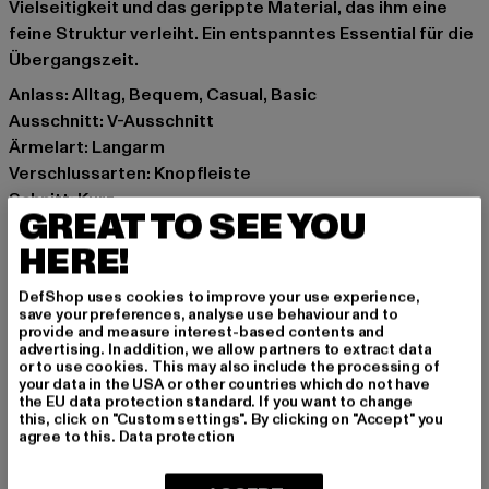
Vielseitigkeit und das gerippte Material, das ihm eine
feine Struktur verleiht. Ein entspanntes Essential für die
Übergangszeit.
Anlass: Alltag, Bequem, Casual, Basic
Ausschnitt: V-Ausschnitt
Ärmelart: Langarm
Verschlussarten: Knopfleiste
Schnitt: Kurz
GREAT TO SEE YOU
Marke: Urban Classics
HERE!
Kat.: Strickjacken
Farbe: violet
DefShop uses cookies to improve your use experience,
Hersteller Farbe: softlilac
save your preferences, analyse use behaviour and to
Materialzusammensetzung: 97% Baumwolle, 3%
provide and measure interest-based contents and
advertising. In addition, we allow partners to extract data
Elasthan
or to use cookies. This may also include the processing of
Art.Nr: TB4533-03251
your data in the USA or other countries which do not have
the EU data protection standard. If you want to change
this, click on "Custom settings". By clicking on "Accept" you
Hersteller: TB International GmbH |
info@tbint.de
agree to this.
Data protection
Dr.-Robert-Murjahn-Straße 7 | 64372 Ober-Ramstadt |
DE