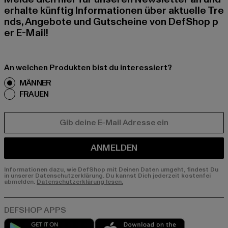
erhalte künftig Informationen über aktuelle Tre
nds, Angebote und Gutscheine von DefShop p
er E-Mail!
An welchen Produkten bist du interessiert?
MÄNNER
FRAUEN
E-MAIL
ANMELDEN
Informationen dazu, wie DefShop mit Deinen Daten umgeht, findest Du
in unserer Datenschutzerklärung. Du kannst Dich jederzeit kostenfei
abmelden.
Datenschutzerklärung lesen.
Play market
App store