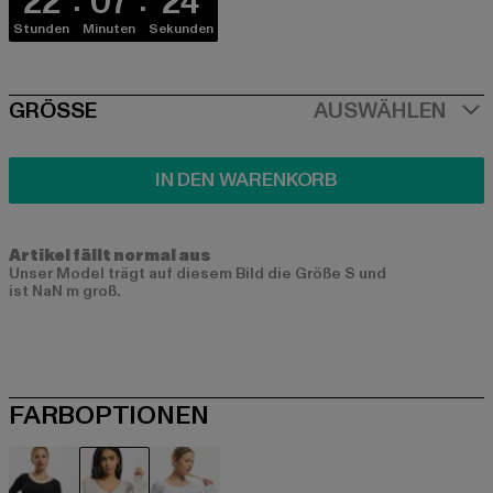
22
07
24
Stunden
Minuten
Sekunden
SIZE
GRÖSSE
AUSWÄHLEN
IN DEN WARENKORB
Artikel fällt normal aus
Unser Model trägt auf diesem Bild die Größe S und
ist NaN m groß.
FARBOPTIONEN