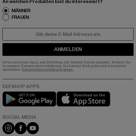
An welchen Produkten bist du interessiert?
MÄNNER
FRAUEN
E-MAIL
ANMELDEN
Informationen dazu, wie DefShop mit Deinen Daten umgeht, findest Du
in unserer Datenschutzerklärung. Du kannst Dich jederzeit kostenfei
abmelden.
Datenschutzerklärung lesen.
Play market
App store
Instagram
Facebook
YouTube