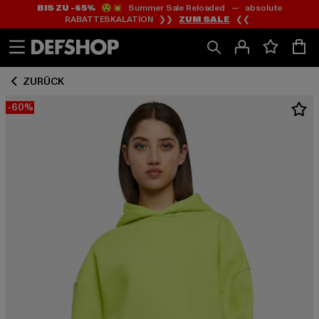
BIS ZU -65%
😲💥 Summer Sale Reloaded — absolute
Zum
Zum
RABATTESKALATION ❯❯
ZUM SALE
❮❮
Inhalt
Fußzeile
springen
springen
ZURÜCK
-60%