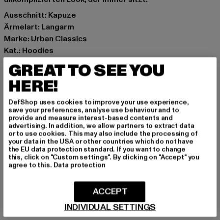
Ausschnitt: Kapuze
Ärmelart: Langarm
Marke: Urban Classics
Kat.: Hoodies
Farbe: gelb
GREAT TO SEE YOU
Hersteller Farbe: frozenyellow
HERE!
Materialzusammensetzung: 80% Baumwolle, 20%
Polyester
DefShop uses cookies to improve your use experience,
Art.Nr: TB6091-04730
save your preferences, analyse use behaviour and to
provide and measure interest-based contents and
advertising. In addition, we allow partners to extract data
Hersteller: TB International GmbH |
info@tbint.de
or to use cookies. This may also include the processing of
your data in the USA or other countries which do not have
Dr.-Robert-Murjahn-Straße 7 | 64372 Ober-Ramstadt |
the EU data protection standard. If you want to change
DE
this, click on "Custom settings". By clicking on "Accept" you
agree to this.
Data protection
GRÖSSE & PASSFORM
ACCEPT
INDIVIDUAL SETTINGS
PFLEGEHINWEISE