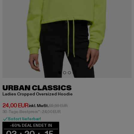
URBAN CLASSICS
Ladies Cropped Oversized Hoodie
Derzeitiger Preis: 24,00 EUR
24,00 EUR
Aktionspreis: 59,99 EUR
inkl. MwSt.
59,99 EUR
30-Tage-Bestpreis**: 24,00 EUR
Sofort lieferbar!
-60% DEAL ENDET IN