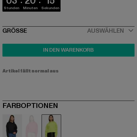
03
20
15
Stunden
Minuten
Sekunden
SIZE
GRÖSSE
AUSWÄHLEN
IN DEN WARENKORB
Artikel fällt normal aus
FARBOPTIONEN