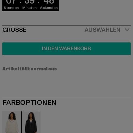
07
39
47
Stunden
Minuten
Sekunden
SIZE
GRÖSSE
AUSWÄHLEN
IN DEN WARENKORB
Artikel fällt normal aus
FARBOPTIONEN