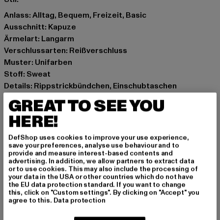
Anlass: Alltag, Bequem, Freizeit, Basic
Ausschnitt: Kapuze
Ärmelart: Langarm
Verschlussarten: Reißverschluss
Muster: Unifarben
Stoff: Sweat
Details: Rippstrickbündchen, Einschubtaschen
Schnitt: Oversize
GREAT TO SEE YOU
Marke: Urban Classics
HERE!
Kat.: Zip Hoodies
Farbe: schwarz
DefShop uses cookies to improve your use experience,
Hersteller Farbe: black
save your preferences, analyse use behaviour and to
provide and measure interest-based contents and
Materialzusammensetzung: 95% Baumwolle, 5%
advertising. In addition, we allow partners to extract data
Elasthan
or to use cookies. This may also include the processing of
your data in the USA or other countries which do not have
Art.Nr: TB6862-00007
the EU data protection standard. If you want to change
this, click on "Custom settings". By clicking on "Accept" you
agree to this.
Data protection
Hersteller: TB International GmbH |
info@tbint.de
Dr.-Robert-Murjahn-Straße 7 | 64372 Ober-Ramstadt |