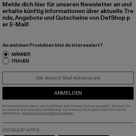
Melde dich hier für unseren Newsletter an und
erhalte künftig Informationen über aktuelle Tre
nds, Angebote und Gutscheine von DefShop p
er E-Mail!
An welchen Produkten bist du interessiert?
MÄNNER
FRAUEN
E-MAIL
ANMELDEN
Informationen dazu, wie DefShop mit Deinen Daten umgeht, findest Du
in unserer Datenschutzerklärung. Du kannst Dich jederzeit kostenfei
abmelden.
Datenschutzerklärung lesen.