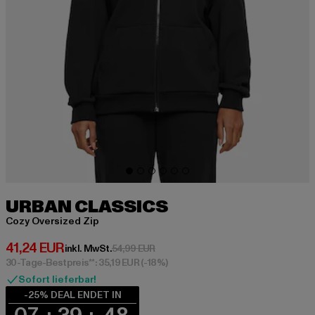
URBAN CLASSICS
Cozy Oversized Zip
Derzeitiger Preis: 41,24 EUR
41,24 EUR
Aktionspreis: 54,99 EUR
inkl. MwSt.
54,99 EUR
30-Tage-Bestpreis**: 35,19 EUR
(-18%)
Sofort lieferbar!
-25% DEAL ENDET IN