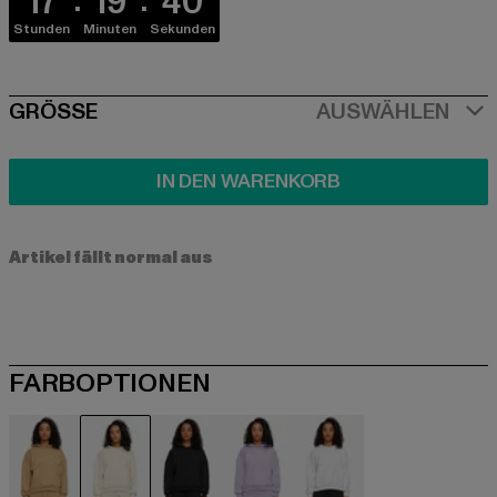
17
19
39
Stunden
Minuten
Sekunden
SIZE
GRÖSSE
AUSWÄHLEN
IN DEN WARENKORB
Artikel fällt normal aus
FARBOPTIONEN