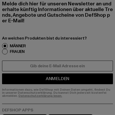
Melde dich hier für unseren Newsletter an und
erhalte künftig Informationen über aktuelle Tre
nds, Angebote und Gutscheine von DefShop p
er E-Mail!
An welchen Produkten bist du interessiert?
MÄNNER
FRAUEN
E-MAIL
ANMELDEN
Informationen dazu, wie DefShop mit Deinen Daten umgeht, findest Du
in unserer Datenschutzerklärung. Du kannst Dich jederzeit kostenfei
abmelden.
Datenschutzerklärung lesen.