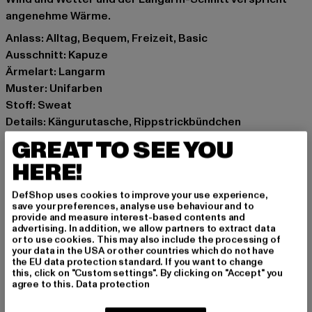
angenehme Wärme.
Anlass: Alltag, Bequem, Freizeit, Basic
Ausschnitt: Kapuze
Ärmelart: Langarm
Muster: Unifarben
Stoff: Sweat
Details: Kängurutasche, Rippstrickbündchen
Schnitt: Oversize
GREAT TO SEE YOU
Marke: Urban Classics
HERE!
Kat.: Hoodies
Farbe: beige
DefShop uses cookies to improve your use experience,
Hersteller Farbe: whitesand
save your preferences, analyse use behaviour and to
provide and measure interest-based contents and
Materialzusammensetzung: 95% Baumwolle, 5%
advertising. In addition, we allow partners to extract data
Elasthan
or to use cookies. This may also include the processing of
your data in the USA or other countries which do not have
Art.Nr: TB6861-02903
the EU data protection standard. If you want to change
this, click on "Custom settings". By clicking on "Accept" you
agree to this.
Data protection
Hersteller: TB International GmbH |
info@tbint.de
Dr.-Robert-Murjahn-Straße 7 | 64372 Ober-Ramstadt |