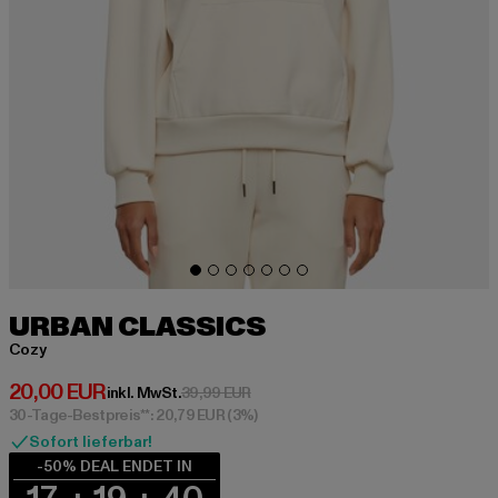
URBAN CLASSICS
Cozy
Derzeitiger Preis: 20,00 EUR
20,00 EUR
Aktionspreis: 39,99 EUR
inkl. MwSt.
39,99 EUR
30-Tage-Bestpreis**: 20,79 EUR
(3%)
Sofort lieferbar!
-50% DEAL ENDET IN