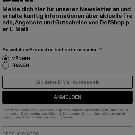
Melde dich hier für unseren Newsletter an und
erhalte künftig Informationen über aktuelle Tre
nds, Angebote und Gutscheine von DefShop p
er E-Mail!
An welchen Produkten bist du interessiert?
MÄNNER
FRAUEN
E-MAIL
ANMELDEN
Informationen dazu, wie DefShop mit Deinen Daten umgeht, findest Du
in unserer Datenschutzerklärung. Du kannst Dich jederzeit kostenfei
abmelden.
Datenschutzerklärung lesen.