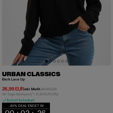
URBAN CLASSICS
Back Lace Up
Derzeitiger Preis: 26,99 EUR
26,99 EUR
Aktionspreis: 44,99 EUR
inkl. MwSt.
44,99 EUR
30-Tage-Bestpreis**: 27,89 EUR
(3%)
Sofort lieferbar!
-40% DEAL ENDET IN