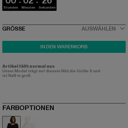
00
02
26
Stunden
Minuten
Sekunden
SIZE
GRÖSSE
AUSWÄHLEN
IN DEN WARENKORB
Artikel fällt normal aus
Unser Model trägt auf diesem Bild die Größe S und
ist NaN m groß.
FARBOPTIONEN