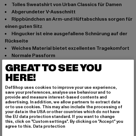
tolles Sweatshirt von Urban Classics für Damen
abgerundeter V-Ausschnitt
Rippbündchen an Arm-und Hüftabschluss sorgen für
einen guten Sitz
Hingucker ist eine ausgefallene Schnürung auf der
Rückseite
weiches Material bietet exzellenten Tragekomfort
normale Passform
GREAT TO SEE YOU
Anlass: Street, Alltag, Freizeit, Casual
Ausschnitt: V-Ausschnitt
HERE!
Marke: Urban Classics
Kat.: Pullover
DefShop uses cookies to improve your use experience,
save your preferences, analyse use behaviour and to
Farbe: schwarz
provide and measure interest-based contents and
Hersteller Farbe: black
advertising. In addition, we allow partners to extract data
or to use cookies. This may also include the processing of
Materialzusammensetzung: 100% Polyacryl
your data in the USA or other countries which do not have
Art.Nr: TB2356-00007
the EU data protection standard. If you want to change
this, click on "Custom settings". By clicking on "Accept" you
agree to this.
Data protection
Hersteller: TB International GmbH |
info@tbint.de