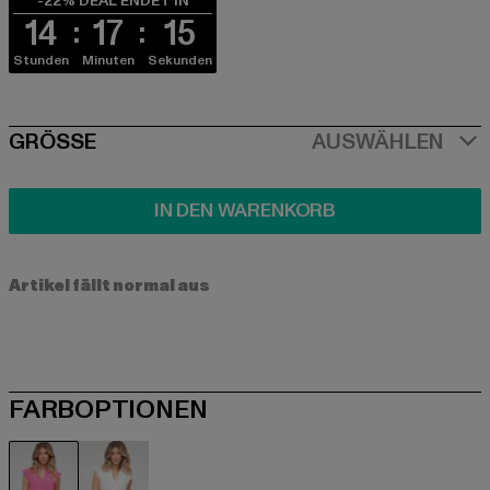
-22% DEAL ENDET IN
14
17
15
Stunden
Minuten
Sekunden
SIZE
GRÖSSE
AUSWÄHLEN
IN DEN WARENKORB
Artikel fällt normal aus
FARBOPTIONEN