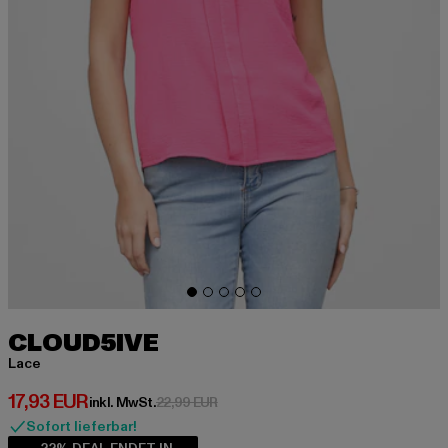
CLOUD5IVE
Lace
Derzeitiger Preis: 17,93 EUR
17,93 EUR
Aktionspreis: 22,99 EUR
inkl. MwSt.
22,99 EUR
Sofort lieferbar!