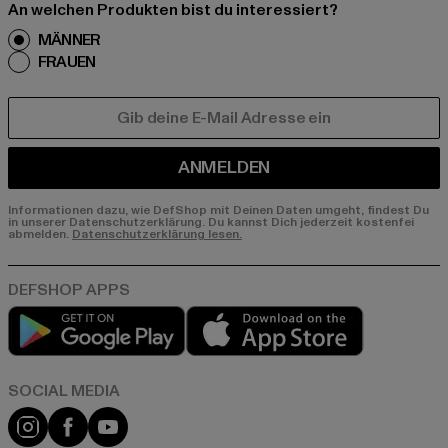
An welchen Produkten bist du interessiert?
MÄNNER
FRAUEN
E-MAIL
ANMELDEN
Informationen dazu, wie DefShop mit Deinen Daten umgeht, findest Du
in unserer Datenschutzerklärung. Du kannst Dich jederzeit kostenfei
abmelden.
Datenschutzerklärung lesen.
Play market
App store
Instagram
Facebook
YouTube