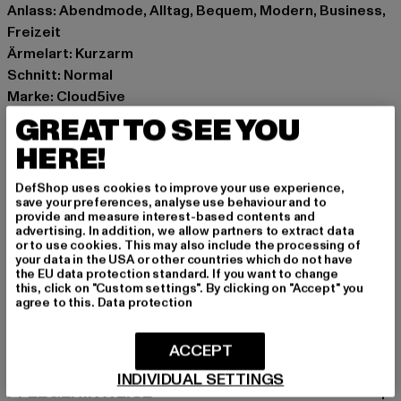
Anlass: Abendmode, Alltag, Bequem, Modern, Business,
Freizeit
Ärmelart: Kurzarm
Schnitt: Normal
Marke: Cloud5ive
Kat.: Blusen
GREAT TO SEE YOU
Farbe: pink
HERE!
Hersteller Farbe: pink
Materialzusammensetzung: 95% Polyester, 5% Elasthan
DefShop uses cookies to improve your use experience,
save your preferences, analyse use behaviour and to
Art.Nr: CL3742-00185
provide and measure interest-based contents and
advertising. In addition, we allow partners to extract data
or to use cookies. This may also include the processing of
Hersteller: Styleboom Textilhandels GmbH & Co. KG |
your data in the USA or other countries which do not have
info@77onlineshop.eu
the EU data protection standard. If you want to change
this, click on "Custom settings". By clicking on "Accept" you
Am Kapellhof 22 | 47608 Geldern | DE
agree to this.
Data protection
GRÖSSE & PASSFORM
ACCEPT
INDIVIDUAL SETTINGS
PFLEGEHINWEISE