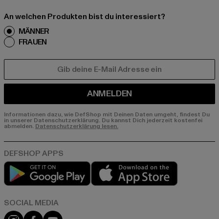
An welchen Produkten bist du interessiert?
MÄNNER
FRAUEN
E-MAIL
ANMELDEN
Informationen dazu, wie DefShop mit Deinen Daten umgeht, findest Du
in unserer Datenschutzerklärung. Du kannst Dich jederzeit kostenfei
abmelden.
Datenschutzerklärung lesen.
Play market
App store
Instagram
Facebook
YouTube