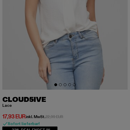
CLOUD5IVE
Lace
Derzeitiger Preis: 17,93 EUR
17,93 EUR
Aktionspreis: 22,99 EUR
inkl. MwSt.
22,99 EUR
Sofort lieferbar!