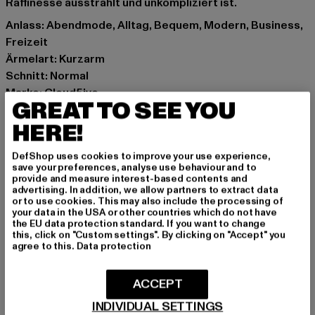
Raffinesse ausstrahlt und unkompliziert ist.
Anlass: Abendmode, Alltag, Bequem, Modern, Business,
Freizeit
Ärmelart: Kurzarm
Schnitt: Normal
Marke: Cloud5ive
GREAT TO SEE YOU
Kat.: Blusen
HERE!
Farbe: weiß
Hersteller Farbe: white
DefShop uses cookies to improve your use experience,
Materialzusammensetzung: 95% Polyester, 5% Elasthan
save your preferences, analyse use behaviour and to
Art.Nr: CL3742-00220
provide and measure interest-based contents and
advertising. In addition, we allow partners to extract data
or to use cookies. This may also include the processing of
Hersteller: Styleboom Textilhandels GmbH & Co. KG |
your data in the USA or other countries which do not have
the EU data protection standard. If you want to change
info@77onlineshop.eu
this, click on "Custom settings". By clicking on "Accept" you
Am Kapellhof 22 | 47608 Geldern | DE
agree to this.
Data protection
ACCEPT
GRÖSSE & PASSFORM
INDIVIDUAL SETTINGS