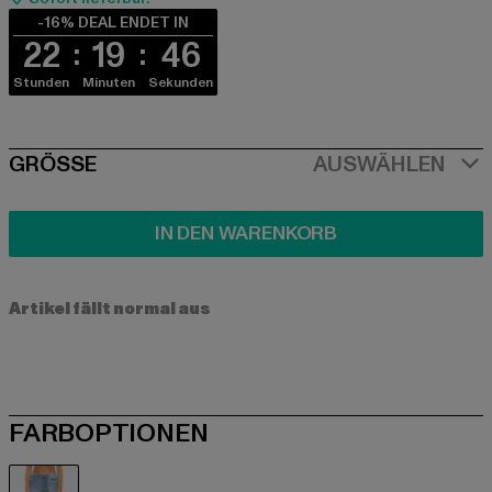
-16% DEAL ENDET IN
22
19
46
Stunden
Minuten
Sekunden
SIZE
GRÖSSE
AUSWÄHLEN
IN DEN WARENKORB
Artikel fällt normal aus
FARBOPTIONEN