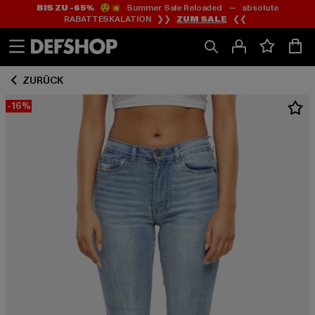
BIS ZU -65%
😲💥 Summer Sale Reloaded — absolute
Zum
Zum
RABATTESKALATION ❯❯
ZUM SALE
❮❮
Inhalt
Fußzeile
springen
springen
ZURÜCK
-16%