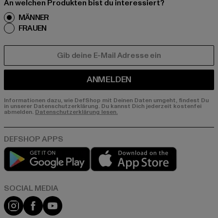
An welchen Produkten bist du interessiert?
MÄNNER
FRAUEN
E-MAIL
ANMELDEN
Informationen dazu, wie DefShop mit Deinen Daten umgeht, findest Du
in unserer Datenschutzerklärung. Du kannst Dich jederzeit kostenfei
abmelden.
Datenschutzerklärung lesen.
Play market
App store
Instagram
Facebook
YouTube