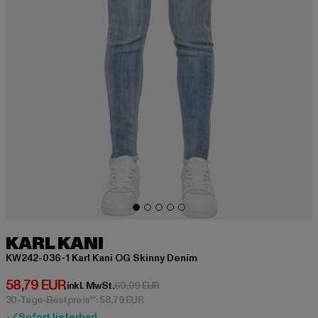
KARL KANI
KW242-036-1 Karl Kani OG Skinny Denim
Derzeitiger Preis: 58,79 EUR
58,79 EUR
Aktionspreis: 69,99 EUR
inkl. MwSt.
69,99 EUR
30-Tage-Bestpreis**: 58,79 EUR
Sofort lieferbar!