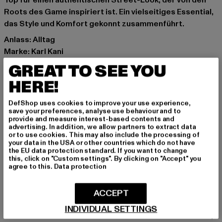
Top für einen authentischen Street-Look, der von den
Roots des Game inspiriert ist. Ein vielseitiges Essential,
das Style und Komfort gekonnt zusammenführt.
Anlass: Alltag
Marke: Karl Kani
Kat.: Skinny Fit Jeans
GREAT TO SEE YOU
Farbe: blau
HERE!
Hersteller Farbe: light blue
Materialzusammensetzung: 100% Baumwolle
DefShop uses cookies to improve your use experience,
Art.Nr: 6100551-01851
save your preferences, analyse use behaviour and to
provide and measure interest-based contents and
advertising. In addition, we allow partners to extract data
Hersteller: Urban Styles Agency GmbH & Co. KG |
or to use cookies. This may also include the processing of
your data in the USA or other countries which do not have
agentur@urbanstylesagency.com
the EU data protection standard. If you want to change
Schanzenstraße 41 | 51063 Köln | DE
this, click on "Custom settings". By clicking on "Accept" you
agree to this.
Data protection
GRÖSSE & PASSFORM
ACCEPT
INDIVIDUAL SETTINGS
PFLEGEHINWEISE