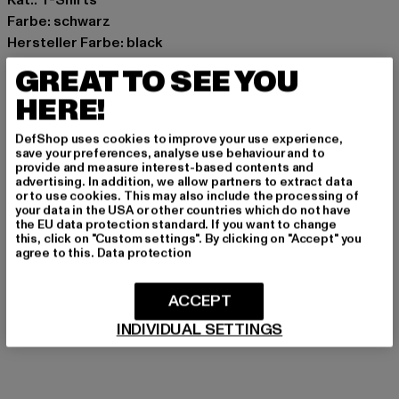
Farbe: schwarz
Hersteller Farbe: black
Materialzusammensetzung: 95% Baumwolle, 5%
GREAT TO SEE YOU
Elasthan
HERE!
Art.Nr: 6137815-00007
DefShop uses cookies to improve your use experience,
Hersteller: Urban Styles Agency GmbH & Co. KG |
save your preferences, analyse use behaviour and to
provide and measure interest-based contents and
agentur@urbanstylesagency.com
advertising. In addition, we allow partners to extract data
Schanzenstraße 41 | 51063 Köln | DE
or to use cookies. This may also include the processing of
your data in the USA or other countries which do not have
the EU data protection standard. If you want to change
this, click on "Custom settings". By clicking on "Accept" you
GRÖSSE & PASSFORM
agree to this.
Data protection
PFLEGEHINWEISE
ACCEPT
INDIVIDUAL SETTINGS
LIEFERUNG & RÜCKGABE