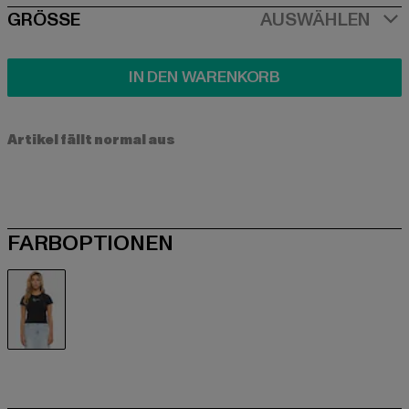
SIZE
GRÖSSE
AUSWÄHLEN
IN DEN WARENKORB
Artikel fällt normal aus
FARBOPTIONEN
schwarz