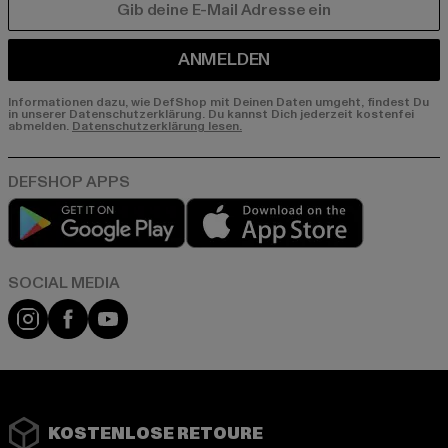
E-MAIL
ANMELDEN
Informationen dazu, wie DefShop mit Deinen Daten umgeht, findest Du
in unserer Datenschutzerklärung. Du kannst Dich jederzeit kostenfei
abmelden.
Datenschutzerklärung lesen.
Play market
App store
Instagram
Facebook
YouTube
KOSTENLOSE RETOURE