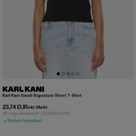
KARL KANI
Karl Kani Small Signature Short T-Shirt
Derzeitiger Preis: 23,74 EUR
23,74 EUR
inkl. MwSt.
30-Tage-Bestpreis**: 23,99 EUR
(1%)
Sofort lieferbar!