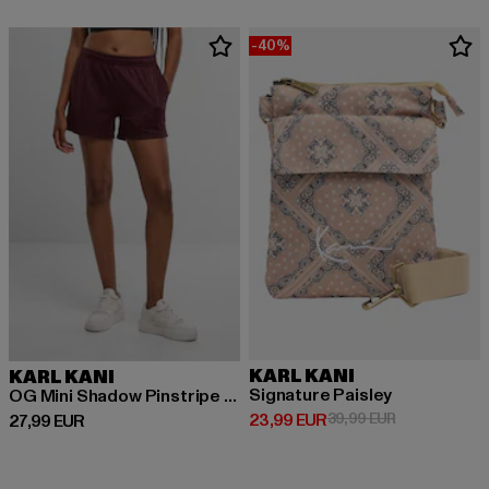
-40%
KARL KANI
KARL KANI
Signature Paisley
OG Mini Shadow Pinstripe Shorts
Derzeitiger Preis: 23,99 EUR
Aktionspreis:
23,99 EUR
39,99 EUR
Derzeitiger Preis: 27,99 EUR
27,99 EUR