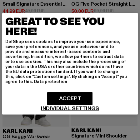
Small Signature Essential Os Sweatpants
OG Five Pocket Straight Leg
Derzeitiger Preis: 44,99 EUR
Aktionspreis: 49,99 EUR
Derzeitiger Preis: 50,00 EUR
Aktionspreis:
44,99 EUR
49,99 EUR
50,00 EUR
99,99 EUR
GREAT TO SEE YOU
HERE!
-25%
-10%
DefShop uses cookies to improve your use experience,
save your preferences, analyse use behaviour and to
provide and measure interest-based contents and
advertising. In addition, we allow partners to extract data
or to use cookies. This may also include the processing of
your data in the USA or other countries which do not have
the EU data protection standard. If you want to change
this, click on "Custom settings". By clicking on "Accept" you
agree to this.
Data protection
ACCEPT
INDIVIDUAL SETTINGS
KARL KANI
KARL KANI
Signature Mini Shoulder
OG Baggy Workwear