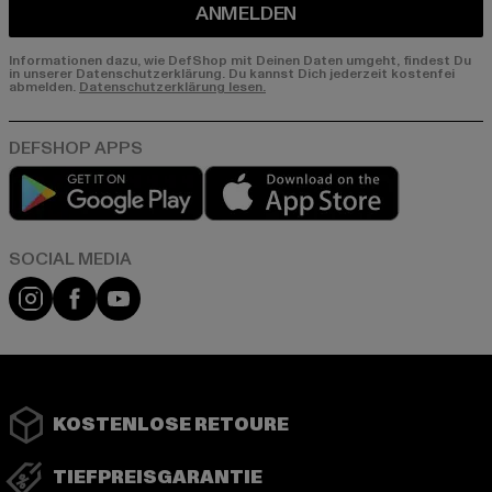
ANMELDEN
Informationen dazu, wie DefShop mit Deinen Daten umgeht, findest Du
in unserer Datenschutzerklärung. Du kannst Dich jederzeit kostenfei
abmelden.
Datenschutzerklärung lesen.
Play market
App store
Instagram
Facebook
YouTube
KOSTENLOSE RETOURE
TIEFPREISGARANTIE