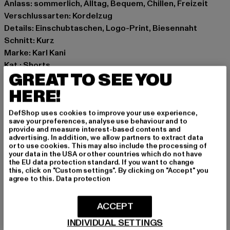
Anlass: sommerlich, Alltag, Bequem, Chillen, Freizeit
Verschlussarten: Kordelzug
Details: Einschubtaschen, Logo-Print, Biesennaht
Schnitt: Kurz
Marke: Karl Kani
Kat.: Shorts
GREAT TO SEE YOU
Farbe: schwarz
Hersteller Farbe: black
HERE!
Materialzusammensetzung: 80% Baumwolle, 20%
DefShop uses cookies to improve your use experience,
Polyester
save your preferences, analyse use behaviour and to
Art.Nr: 6113809-00007
provide and measure interest-based contents and
advertising. In addition, we allow partners to extract data
or to use cookies. This may also include the processing of
Hersteller: Urban Styles Agency GmbH & Co. KG |
your data in the USA or other countries which do not have
the EU data protection standard. If you want to change
agentur@urbanstylesagency.com
this, click on "Custom settings". By clicking on "Accept" you
Schanzenstraße 41 | 51063 Köln | DE
agree to this.
Data protection
ACCEPT
GRÖSSE & PASSFORM
INDIVIDUAL SETTINGS