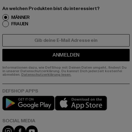
An welchen Produkten bist du interessiert?
MÄNNER
FRAUEN
E-MAIL
ANMELDEN
Informationen dazu, wie DefShop mit Deinen Daten umgeht, findest Du
in unserer Datenschutzerklärung. Du kannst Dich jederzeit kostenfei
abmelden.
Datenschutzerklärung lesen.
Play market
App store
Instagram
Facebook
YouTube