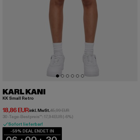
KARL KANI
KK Small Retro
Derzeitiger Preis: 18,86 EUR
18,86 EUR
Aktionspreis: 45,99 EUR
inkl. MwSt.
45,99 EUR
30-Tage-Bestpreis**: 17,94 EUR
(-6%)
Sofort lieferbar!
-59% DEAL ENDET IN