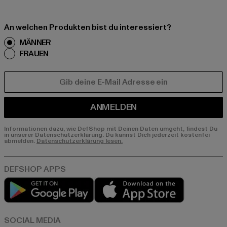
An welchen Produkten bist du interessiert?
MÄNNER
FRAUEN
E-MAIL
ANMELDEN
Informationen dazu, wie DefShop mit Deinen Daten umgeht, findest Du
in unserer Datenschutzerklärung. Du kannst Dich jederzeit kostenfei
abmelden.
Datenschutzerklärung lesen.
Play market
App store