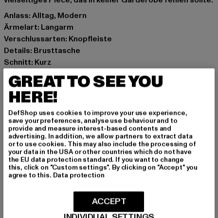
vielseitiges Piece, das in keiner Garderobe fehlen sollte.
Anlass: Alltag, Modern
Ärmelart: Langarm
Verschlussarten: Knopfleiste
Details: Brusttasche
Schnitt: Kurz
Marke: Karl Kani
GREAT TO SEE YOU
Kat.: Denim Jackets
HERE!
Farbe: blau
Hersteller Farbe: rinsed denim
DefShop uses cookies to improve your use experience,
Materialzusammensetzung: 100% Baumwolle
save your preferences, analyse use behaviour and to
provide and measure interest-based contents and
Art.Nr: KW261-008-02765
advertising. In addition, we allow partners to extract data
or to use cookies. This may also include the processing of
your data in the USA or other countries which do not have
Hersteller: Urban Styles Agency GmbH & Co. KG |
the EU data protection standard. If you want to change
agentur@urbanstylesagency.com
this, click on "Custom settings". By clicking on "Accept" you
agree to this.
Data protection
Schanzenstraße 41 | 51063 Köln | DE
ACCEPT
GRÖSSE & PASSFORM
INDIVIDUAL SETTINGS