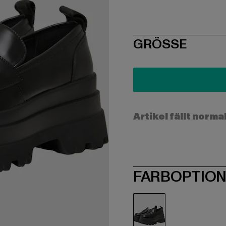
SIZE
GRÖSSE
Artikel fällt norma
FARBOPTIO