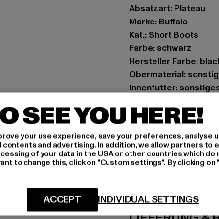
Absatzart: Plateau
Marke: Buffalo
Kat.: Short Boots
Farbe: schwarz
Hersteller Farbe: blac
Obermaterial: sonstig
Innenfutter: sonstiges 
Art.Nr: 1624092-0000
O SEE YOU HERE!
Hersteller: Buffalo B
rove your use experience, save your preferences, analyse u
Schanzenstraße 41 | 5
ontents and advertising. In addition, we allow partners to e
ocessing of your data in the USA or other countries which do 
ant to change this, click on "Custom settings". By clicking on 
GRÖSSE 
PFLEGEHINWE
ACCEPT
INDIVIDUAL SETTINGS
LIEFERUNG &