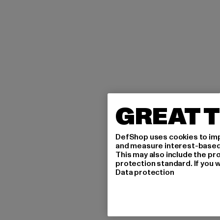
GREAT T
DefShop uses cookies to imp
and measure interest-based c
This may also include the pr
protection standard. If you w
Data protection