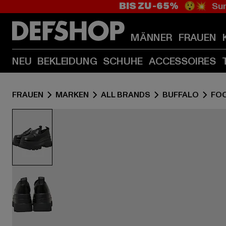
BIS ZU -65%
😲💥 Sum
MÄNNER
FRAUEN
NEU
BEKLEIDUNG
SCHUHE
ACCESSOIRES
FRAUEN
MARKEN
ALL BRANDS
BUFFALO
FO