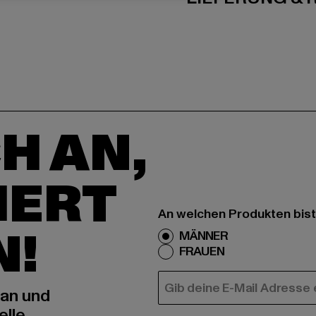
H AN,
IERT
An welchen Produkten bist
N!
MÄNNER
FRAUEN
E-MAIL
 an und
elle