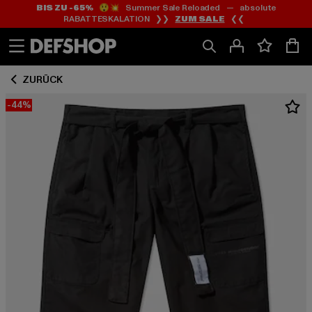
BIS ZU -65%
😲💥 Summer Sale Reloaded — absolute
Zum
Zum
RABATTESKALATION ❯❯
ZUM SALE
❮❮
Inhalt
Fußzeile
springen
springen
ZURÜCK
-44%