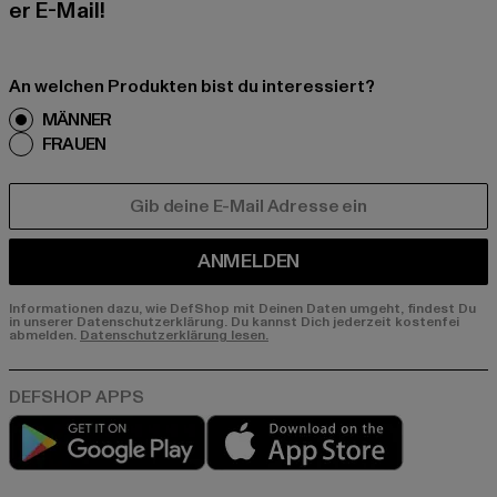
er E-Mail!
An welchen Produkten bist du interessiert?
MÄNNER
FRAUEN
E-MAIL
ANMELDEN
Informationen dazu, wie DefShop mit Deinen Daten umgeht, findest Du
in unserer Datenschutzerklärung. Du kannst Dich jederzeit kostenfei
abmelden.
Datenschutzerklärung lesen.
Play market
App store