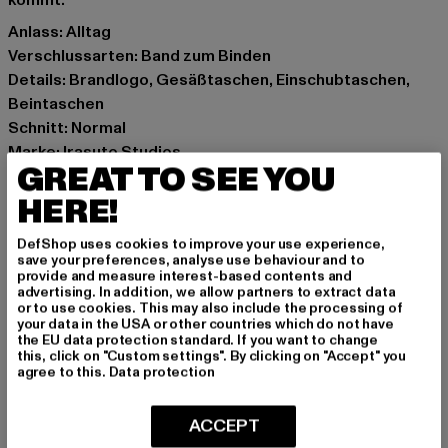
kommt.
Anlass: Alltag
Verschlussarten: Band zum Binden
Details: Brandlogo, Gesäßtaschen, Einschubtaschen,
Beintaschen
Schnitt: Normal
Marke: Irasuto Studios
GREAT TO SEE YOU
Kat.: Cargohosen
Farbe: schwarz
HERE!
Hersteller Farbe: black
DefShop uses cookies to improve your use experience,
Materialzusammensetzung: 70% Polyester, 30%
save your preferences, analyse use behaviour and to
Baumwolle
provide and measure interest-based contents and
advertising. In addition, we allow partners to extract data
Art.Nr: IRASUTO-009-001-00007
or to use cookies. This may also include the processing of
your data in the USA or other countries which do not have
the EU data protection standard. If you want to change
Hersteller: Zabou House |
Krishna@zabou.co.uk
this, click on "Custom settings". By clicking on "Accept" you
Shelley Road, Ashton-on-Ribble | PR2 2ZH Lancashire |
agree to this.
Data protection
GB
ACCEPT