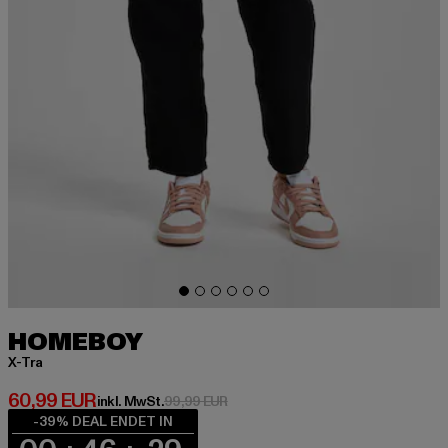
HOMEBOY
X-Tra
Derzeitiger Preis: 60,99 EUR
60,99 EUR
Aktionspreis: 99,99 EUR
inkl. MwSt.
99,99 EUR
-39% DEAL ENDET IN