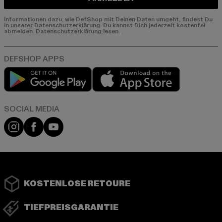
Informationen dazu, wie DefShop mit Deinen Daten umgeht, findest Du
in unserer Datenschutzerklärung. Du kannst Dich jederzeit kostenfei
abmelden.
Datenschutzerklärung lesen.
Play market
App store
Instagram
Facebook
YouTube
KOSTENLOSE RETOURE
TIEFPREISGARANTIE