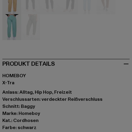
beige
schwarz
schwarz
schwarz
blau
braun
grün
olive
PRODUKT DETAILS
HOMEBOY
X-Tra
Anlass: Alltag, Hip Hop, Freizeit
Verschlussarten: verdeckter Reißverschluss
Schnitt: Baggy
Marke: Homeboy
Kat.: Cordhosen
Farbe: schwarz