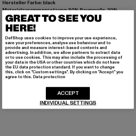
Hersteller Farbe: black
Materialzusammensetzung: 80% Baumwolle, 20%
GREAT TO SEE YOU
Polyester
Art.Nr: 02PA0301-00007
HERE!
DefShop uses cookies to improve your use experience,
Hersteller: License to Thrill GmbH |
service@homeboy.eu
save your preferences, analyse use behaviour and to
Max-Planck-Straße 2 | 63150 Heusenstamm | DE
provide and measure interest-based contents and
advertising. In addition, we allow partners to extract data
or to use cookies. This may also include the processing of
your data in the USA or other countries which do not have
GRÖSSE & PASSFORM
the EU data protection standard. If you want to change
this, click on "Custom settings". By clicking on "Accept" you
agree to this.
Data protection
PFLEGEHINWEISE
ACCEPT
LIEFERUNG & RÜCKGABE
INDIVIDUAL SETTINGS