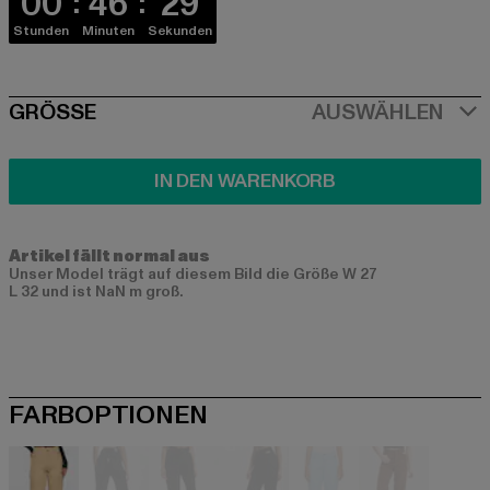
00
46
29
Stunden
Minuten
Sekunden
SIZE
GRÖSSE
AUSWÄHLEN
IN DEN WARENKORB
Artikel fällt normal aus
Unser Model trägt auf diesem Bild die Größe W 27
L 32 und ist NaN m groß.
FARBOPTIONEN