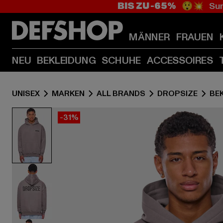
BIS ZU -65%
😲💥 Sum
MÄNNER
FRAUEN
NEU
BEKLEIDUNG
SCHUHE
ACCESSOIRES
UNISEX
MARKEN
ALL BRANDS
DROPSIZE
BE
-31%