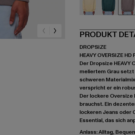
beige
grün
gr
PRODUKT DET
DROPSIZE
HEAVY OVERSIZE HD 
Der Dropsize HEAVY 
meliertem Grau setzt 
schweren Materialmix
verspricht er ein rob
Der lockere Oversize F
brauchst. Ein dezenter
lockeren Jeans oder 
Essential, das sich an
Anlass: Alltag, Bequem,