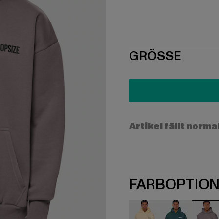
SIZE
GRÖSSE
Artikel fällt norma
FARBOPTIO