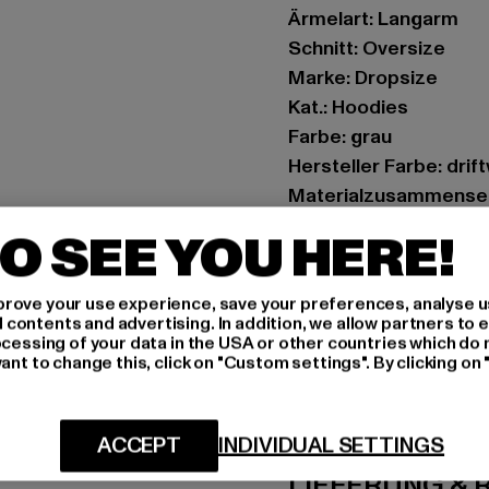
Ärmelart: Langarm
Schnitt: Oversize
Marke: Dropsize
Kat.: Hoodies
Farbe: grau
Hersteller Farbe: dri
Materialzusammenset
Art.Nr: DS-HD-416-19
O SEE YOU HERE!
Hersteller: Dropsize
rove your use experience, save your preferences, analyse u
Motzener Straße 6 | 12
ontents and advertising. In addition, we allow partners to e
ocessing of your data in the USA or other countries which do 
ant to change this, click on "Custom settings". By clicking on 
GRÖSSE 
PFLEGEHINWE
ACCEPT
INDIVIDUAL SETTINGS
LIEFERUNG &