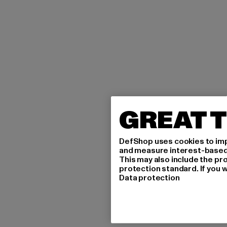
GREAT T
DefShop uses cookies to imp
and measure interest-based c
This may also include the pr
protection standard. If you w
Data protection