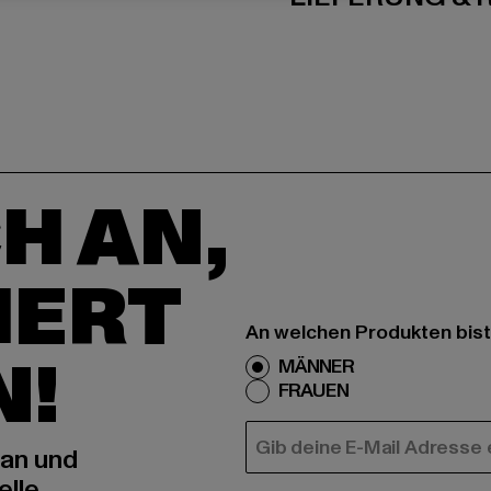
H AN,
IERT
An welchen Produkten bist
N!
MÄNNER
FRAUEN
E-MAIL
 an und
elle