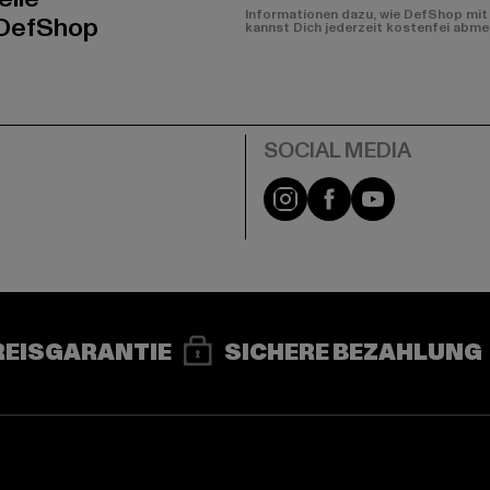
Informationen dazu, wie DefShop mit 
 DefShop
kannst Dich jederzeit kostenfei abme
e
Instagram
Facebook
YouTube
REISGARANTIE
SICHERE BEZAHLUNG