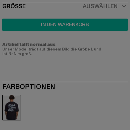
SIZE
GRÖSSE
AUSWÄHLEN
IN DEN WARENKORB
Artikel fällt normal aus
Unser Model trägt auf diesem Bild die Größe L und
ist NaN m groß.
FARBOPTIONEN
schwarz