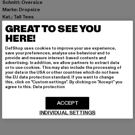
Schnitt: Oversize
Marke: Dropsize
Kat.: Tall Tees
Farbe: schwarz
GREAT TO SEE YOU
Hersteller Farbe: navy
HERE!
Materialzusammensetzung: 100% Baumwolle
Art.Nr: DSTS140NVY-00155
DefShop uses cookies to improve your use experience,
save your preferences, analyse use behaviour and to
provide and measure interest-based contents and
Hersteller: Dropsize GmbH |
management@dropsize.de
advertising. In addition, we allow partners to extract data
Motzener Straße 6 | 12277 Berlin | DE
or to use cookies. This may also include the processing of
your data in the USA or other countries which do not have
the EU data protection standard. If you want to change
this, click on "Custom settings". By clicking on "Accept" you
agree to this.
Data protection
GRÖSSE & PASSFORM
PFLEGEHINWEISE
ACCEPT
INDIVIDUAL SETTINGS
LIEFERUNG & RÜCKGABE