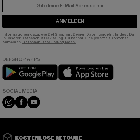
E-MAIL
ANMELDEN
Informationen dazu, wie DefShop mit Deinen Daten umgeht, findest Du
in unserer Datenschutzerklärung. Du kannst Dich jederzeit kostenfei
abmelden.
Datenschutzerklärung lesen.
Play market
App store
Instagram
Facebook
YouTube
KOSTENLOSE RETOURE