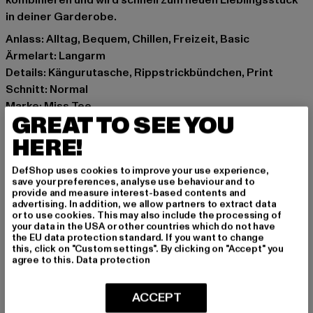
kombinieren und wird schnell zum neuen Lieblingsstück
in deiner Garderobe.
Anlass: Alltag, Bequem, Chillen, Freizeit, Basic
Ärmelart: Langarm
Details: Kängurutasche, Rippstrickbündchen, Print
Schnitt: Normal
Marke: Miss Tee
GREAT TO SEE YOU
Kat.: Sweat & Fleece - Hoodies
Farbe: rosa
HERE!
Hersteller Farbe: softpink
DefShop uses cookies to improve your use experience,
Materialzusammensetzung: 70% Baumwolle, 30%
save your preferences, analyse use behaviour and to
Polyester
provide and measure interest-based contents and
advertising. In addition, we allow partners to extract data
Art.Nr: MST322-12155
or to use cookies. This may also include the processing of
your data in the USA or other countries which do not have
the EU data protection standard. If you want to change
Hersteller: TB International GmbH |
info@tbint.de
this, click on "Custom settings". By clicking on "Accept" you
Dr.-Robert-Murjahn-Straße 7 | 64372 Ober-Ramstadt |
agree to this.
Data protection
DE
ACCEPT