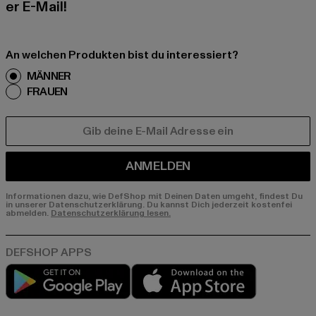
er E-Mail!
An welchen Produkten bist du interessiert?
MÄNNER
FRAUEN
E-MAIL
ANMELDEN
Informationen dazu, wie DefShop mit Deinen Daten umgeht, findest Du
in unserer Datenschutzerklärung. Du kannst Dich jederzeit kostenfei
abmelden.
Datenschutzerklärung lesen.
Play market
App store