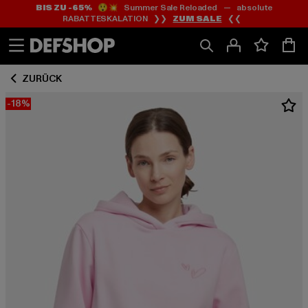
BIS ZU -65%
😲💥 Summer Sale Reloaded — absolute
Zum
Zum
RABATTESKALATION ❯❯
ZUM SALE
❮❮
Inhalt
Fußzeile
springen
springen
ZURÜCK
-18%