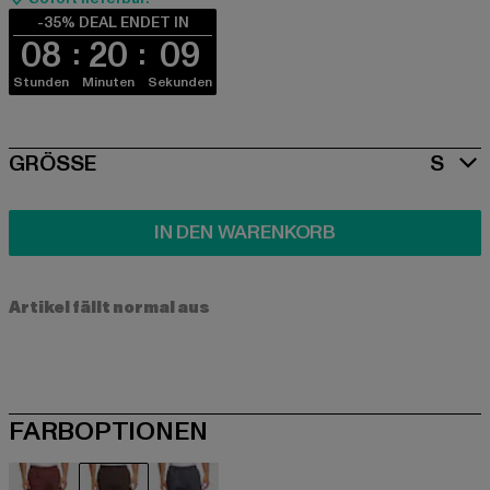
-35% DEAL ENDET IN
08
20
09
Stunden
Minuten
Sekunden
SIZE
GRÖSSE
S
IN DEN WARENKORB
Artikel fällt normal aus
FARBOPTIONEN