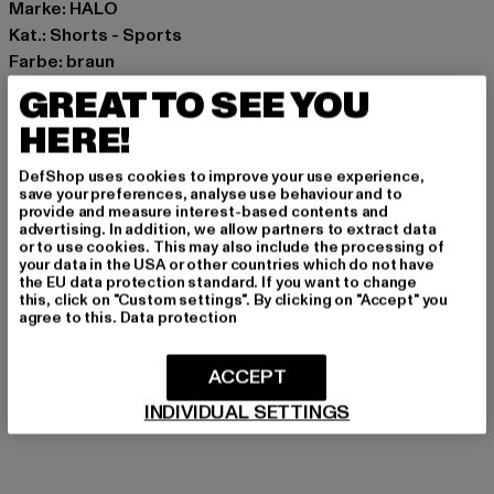
Marke: HALO
Kat.: Shorts - Sports
Farbe: braun
Hersteller Farbe: chocolate torte
GREAT TO SEE YOU
Materialzusammensetzung: 100% Polyester
HERE!
Art.Nr: 610217-19888
DefShop uses cookies to improve your use experience,
Hersteller: HUMMEL CENOZOIC APS |
save your preferences, analyse use behaviour and to
provide and measure interest-based contents and
info@newlinehalo.com
advertising. In addition, we allow partners to extract data
Balticagade 20 | 8000 Aarhus C | DK
or to use cookies. This may also include the processing of
your data in the USA or other countries which do not have
the EU data protection standard. If you want to change
this, click on "Custom settings". By clicking on "Accept" you
agree to this.
Data protection
GRÖSSE & PASSFORM
PFLEGEHINWEISE
ACCEPT
INDIVIDUAL SETTINGS
LIEFERUNG & RÜCKGABE