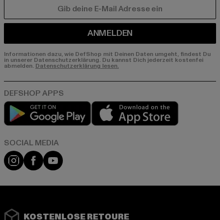
E-MAIL
ANMELDEN
Informationen dazu, wie DefShop mit Deinen Daten umgeht, findest Du
in unserer Datenschutzerklärung. Du kannst Dich jederzeit kostenfei
abmelden.
Datenschutzerklärung lesen.
Play market
App store
Instagram
Facebook
YouTube
KOSTENLOSE RETOURE