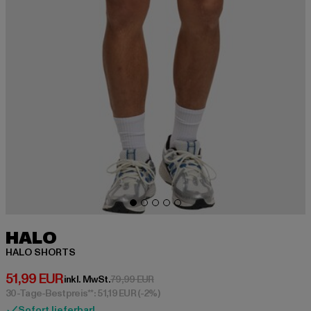
HALO
HALO SHORTS
Derzeitiger Preis: 51,99 EUR
51,99 EUR
Aktionspreis: 79,99 EUR
inkl. MwSt.
79,99 EUR
30-Tage-Bestpreis**: 51,19 EUR
(-2%)
Sofort lieferbar!