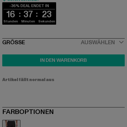
-36% DEAL ENDET IN
16
37
23
Stunden
Minuten
Sekunden
SIZE
GRÖSSE
AUSWÄHLEN
IN DEN WARENKORB
Artikel fällt normal aus
FARBOPTIONEN