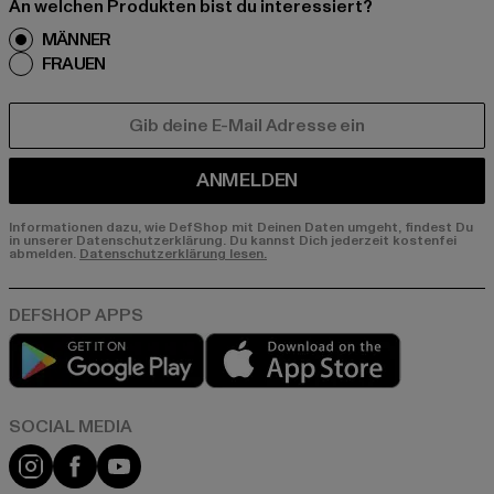
An welchen Produkten bist du interessiert?
MÄNNER
FRAUEN
E-MAIL
ANMELDEN
Informationen dazu, wie DefShop mit Deinen Daten umgeht, findest Du
in unserer Datenschutzerklärung. Du kannst Dich jederzeit kostenfei
abmelden.
Datenschutzerklärung lesen.
Play market
App store
Instagram
Facebook
YouTube