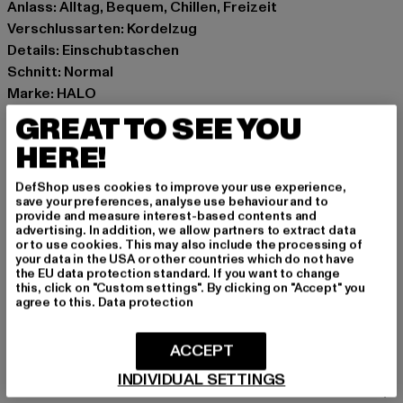
Anlass: Alltag, Bequem, Chillen, Freizeit
Verschlussarten: Kordelzug
Details: Einschubtaschen
Schnitt: Normal
Marke: HALO
Kat.: Trousers - Sweat
GREAT TO SEE YOU
Farbe: schwarz
HERE!
Hersteller Farbe: black
Materialzusammensetzung: 85% Polyamid, 15% Elasthan
DefShop uses cookies to improve your use experience,
Art.Nr: 230423-00007
save your preferences, analyse use behaviour and to
provide and measure interest-based contents and
advertising. In addition, we allow partners to extract data
Hersteller: HUMMEL CENOZOIC APS |
or to use cookies. This may also include the processing of
your data in the USA or other countries which do not have
info@newlinehalo.com
the EU data protection standard. If you want to change
Balticagade 20 | 8000 Aarhus C | DK
this, click on "Custom settings". By clicking on "Accept" you
agree to this.
Data protection
GRÖSSE & PASSFORM
ACCEPT
INDIVIDUAL SETTINGS
PFLEGEHINWEISE