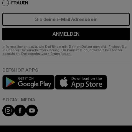
FRAUEN
E-MAIL
ANMELDEN
Informationen dazu, wie DefShop mit Deinen Daten umgeht, findest Du
in unserer Datenschutzerklärung. Du kannst Dich jederzeit kostenfei
abmelden.
Datenschutzerklärung lesen.
Play market
App store
Instagram
Facebook
YouTube