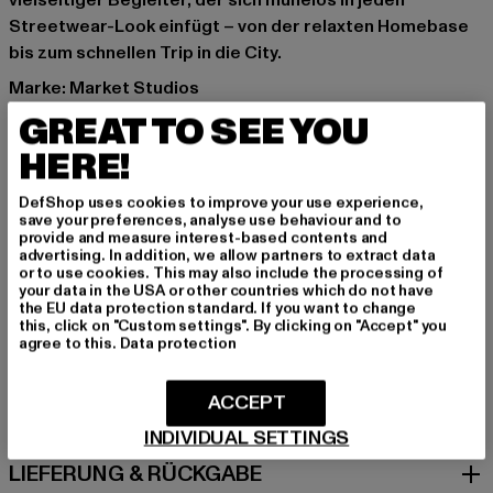
vielseitiger Begleiter, der sich mühelos in jeden
Streetwear-Look einfügt – von der relaxten Homebase
bis zum schnellen Trip in die City.
Marke: Market Studios
Kat.: Sweat & Fleece - Hoodies Zipthrough
GREAT TO SEE YOU
Farbe: beige
HERE!
Hersteller Farbe: buttercream
Materialzusammensetzung: 100% Baumwolle
DefShop uses cookies to improve your use experience,
Art.Nr: 397000701-09724
save your preferences, analyse use behaviour and to
provide and measure interest-based contents and
advertising. In addition, we allow partners to extract data
Hersteller: After Market, Inc |
help@marketstudios.com
or to use cookies. This may also include the processing of
your data in the USA or other countries which do not have
Colorado BLVD. 1800 | 90041 Los Angeles | US
the EU data protection standard. If you want to change
this, click on "Custom settings". By clicking on "Accept" you
agree to this.
Data protection
GRÖSSE & PASSFORM
ACCEPT
PFLEGEHINWEISE
INDIVIDUAL SETTINGS
LIEFERUNG & RÜCKGABE