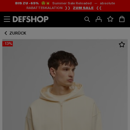
BIS ZU -65%
😲💥 Summer Sale Reloaded — absolute
Zum
Zum
RABATTESKALATION ❯❯
ZUM SALE
❮❮
Inhalt
Fußzeile
springen
springen
ZURÜCK
-13%