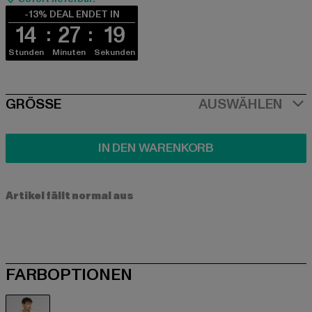
-13% DEAL ENDET IN
14
27
19
Stunden
Minuten
Sekunden
SIZE
GRÖSSE
AUSWÄHLEN
IN DEN WARENKORB
Artikel fällt normal aus
FARBOPTIONEN