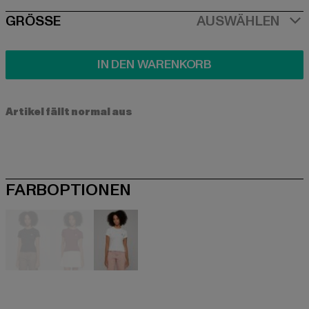
SIZE
GRÖSSE
AUSWÄHLEN
IN DEN WARENKORB
Artikel fällt normal aus
FARBOPTIONEN
schwarz
braun
weiß