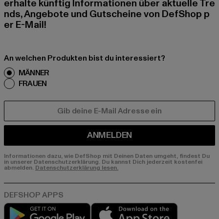
erhalte künftig Informationen über aktuelle Tre
nds, Angebote und Gutscheine von DefShop p
er E-Mail!
An welchen Produkten bist du interessiert?
MÄNNER
FRAUEN
E-MAIL
ANMELDEN
Informationen dazu, wie DefShop mit Deinen Daten umgeht, findest Du
in unserer Datenschutzerklärung. Du kannst Dich jederzeit kostenfei
abmelden.
Datenschutzerklärung lesen.
Play market
App store