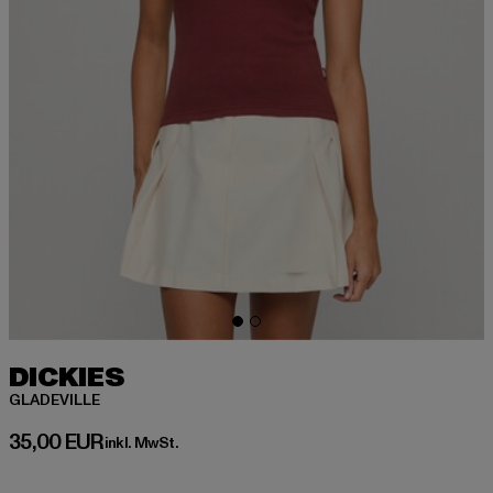
DICKIES
GLADEVILLE
Derzeitiger Preis: 35,00 EUR
35,00 EUR
inkl. MwSt.