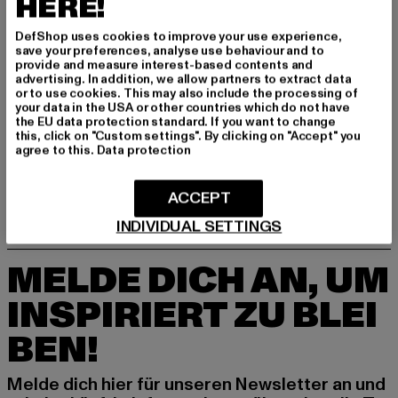
HERE!
DefShop uses cookies to improve your use experience,
GRÖSSE & PASSFORM
save your preferences, analyse use behaviour and to
provide and measure interest-based contents and
advertising. In addition, we allow partners to extract data
PFLEGEHINWEISE
or to use cookies. This may also include the processing of
your data in the USA or other countries which do not have
the EU data protection standard. If you want to change
LIEFERUNG & RÜCKGABE
this, click on "Custom settings". By clicking on "Accept" you
agree to this.
Data protection
ACCEPT
INDIVIDUAL SETTINGS
MELDE DICH AN, UM
INSPIRIERT ZU BLEI
BEN!
Melde dich hier für unseren Newsletter an und