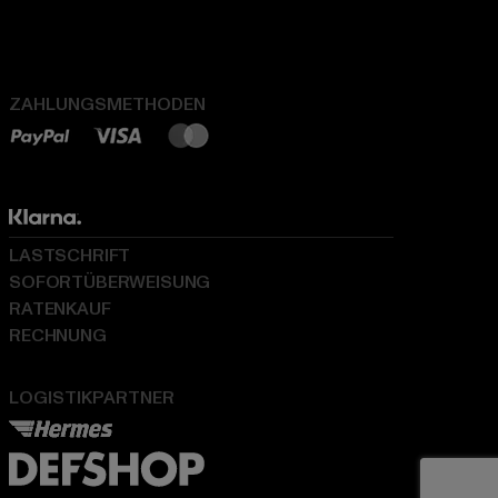
ZAHLUNGSMETHODEN
LASTSCHRIFT
SOFORTÜBERWEISUNG
RATENKAUF
RECHNUNG
LOGISTIKPARTNER