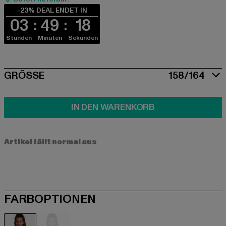
-23% DEAL ENDET IN
03
49
18
Stunden
Minuten
Sekunden
SIZE
GRÖSSE
158/164
IN DEN WARENKORB
Artikel fällt normal aus
FARBOPTIONEN