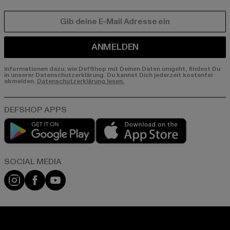
E-MAIL
ANMELDEN
Informationen dazu, wie DefShop mit Deinen Daten umgeht, findest Du
in unserer Datenschutzerklärung. Du kannst Dich jederzeit kostenfei
abmelden.
Datenschutzerklärung lesen.
Play market
App store
Instagram
Facebook
YouTube