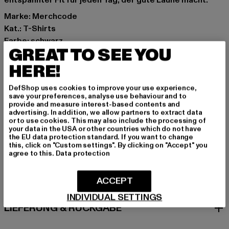
entspannter Fit für jeden Tag, der gute Laune macht.
Marke: Merchcode
Kat.: T-Shirts
Farbe: schwarz
GREAT TO SEE YOU
Hersteller Farbe: black
Materialzusammensetzung: 100% Baumwolle
HERE!
Art.Nr: MP0009281-00007
DefShop uses cookies to improve your use experience,
save your preferences, analyse use behaviour and to
Hersteller: TB International GmbH |
info@tbint.de
provide and measure interest-based contents and
advertising. In addition, we allow partners to extract data
Dr.-Robert-Murjahn-Straße 7 | 64372 Ober-Ramstadt |
or to use cookies. This may also include the processing of
DE
your data in the USA or other countries which do not have
the EU data protection standard. If you want to change
this, click on "Custom settings". By clicking on "Accept" you
agree to this.
Data protection
GRÖSSE & PASSFORM
ACCEPT
PFLEGEHINWEISE
INDIVIDUAL SETTINGS
LIEFERUNG & RÜCKGABE