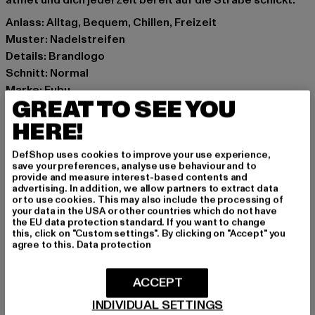
atmet und dich jederzeit bereit auf die Straße schickt.
Anlass: Alltag, Bequem, Chillen, Freizeit
Muster: Nadelstreifen
Details: Brandlogo
Schnitt: Normal
Marke: Fubu
GREAT TO SEE YOU
Kat.: Bekleidung
Farbe: blau
HERE!
Hersteller Farbe: light blue/white
DefShop uses cookies to improve your use experience,
Materialzusammensetzung: 100% Polyester
save your preferences, analyse use behaviour and to
Art.Nr: 60350016-03036
provide and measure interest-based contents and
advertising. In addition, we allow partners to extract data
or to use cookies. This may also include the processing of
Hersteller: Urban Styles Agency GmbH & Co. KG |
your data in the USA or other countries which do not have
the EU data protection standard. If you want to change
agentur@urbanstylesagency.com
this, click on "Custom settings". By clicking on "Accept" you
Schanzenstraße 41 | 51063 Köln | DE
agree to this.
Data protection
ACCEPT
GRÖSSE & PASSFORM
INDIVIDUAL SETTINGS