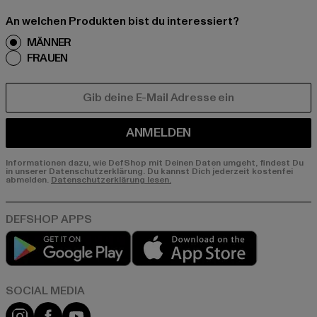
An welchen Produkten bist du interessiert?
MÄNNER
FRAUEN
E-MAIL
ANMELDEN
Informationen dazu, wie DefShop mit Deinen Daten umgeht, findest Du
in unserer Datenschutzerklärung. Du kannst Dich jederzeit kostenfei
abmelden.
Datenschutzerklärung lesen.
Play market
App store
Instagram
Facebook
YouTube