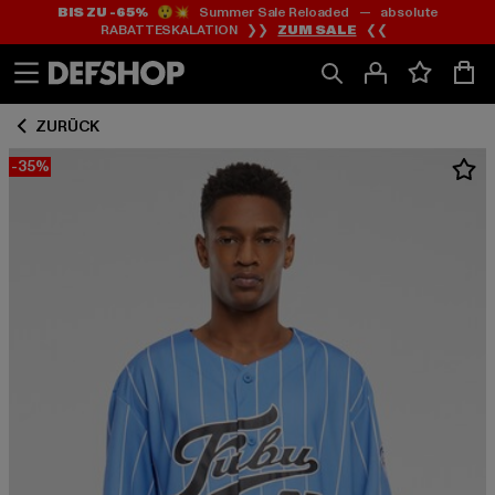
BIS ZU -65%
😲💥 Summer Sale Reloaded — absolute
Zum
Zum
RABATTESKALATION ❯❯
ZUM SALE
❮❮
Inhalt
Fußzeile
springen
springen
ZURÜCK
-35%