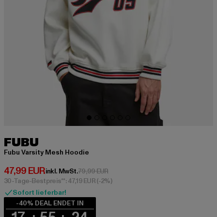
FUBU
Fubu Varsity Mesh Hoodie
Derzeitiger Preis: 47,99 EUR
47,99 EUR
Aktionspreis: 79,99 EUR
inkl. MwSt.
79,99 EUR
30-Tage-Bestpreis**: 47,19 EUR
(-2%)
Sofort lieferbar!
-40% DEAL ENDET IN