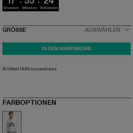
17
55
24
Stunden
Minuten
Sekunden
SIZE
GRÖSSE
AUSWÄHLEN
IN DEN WARENKORB
Artikel fällt normal aus
FARBOPTIONEN