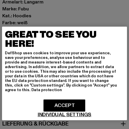
Ärmelart: Langarm
Marke: Fubu
Kat.: Hoodies
Farbe: weiß
Hersteller Farbe: offwhite/black/red
GREAT TO SEE YOU
Materialzusammensetzung: 80% Baumwolle, 20%
HERE!
Polyester
Art.Nr: 60210234-18820
DefShop uses cookies to improve your use experience,
save your preferences, analyse use behaviour and to
provide and measure interest-based contents and
Hersteller: Urban Styles Agency GmbH & Co. KG |
advertising. In addition, we allow partners to extract data
agentur@urbanstylesagency.com
or to use cookies. This may also include the processing of
your data in the USA or other countries which do not have
Schanzenstraße 41 | 51063 Köln | DE
the EU data protection standard. If you want to change
this, click on "Custom settings". By clicking on "Accept" you
agree to this.
Data protection
GRÖSSE & PASSFORM
ACCEPT
PFLEGEHINWEISE
INDIVIDUAL SETTINGS
LIEFERUNG & RÜCKGABE