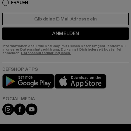
FRAUEN
E-MAIL
ANMELDEN
Informationen dazu, wie DefShop mit Deinen Daten umgeht, findest Du
in unserer Datenschutzerklärung. Du kannst Dich jederzeit kostenfei
abmelden.
Datenschutzerklärung lesen.
Play market
App store
Instagram
Facebook
YouTube