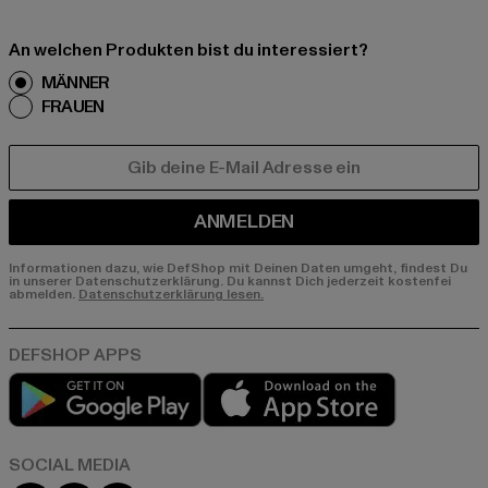
An welchen Produkten bist du interessiert?
MÄNNER
FRAUEN
E-MAIL
ANMELDEN
Informationen dazu, wie DefShop mit Deinen Daten umgeht, findest Du
in unserer Datenschutzerklärung. Du kannst Dich jederzeit kostenfei
abmelden.
Datenschutzerklärung lesen.
Play market
App store