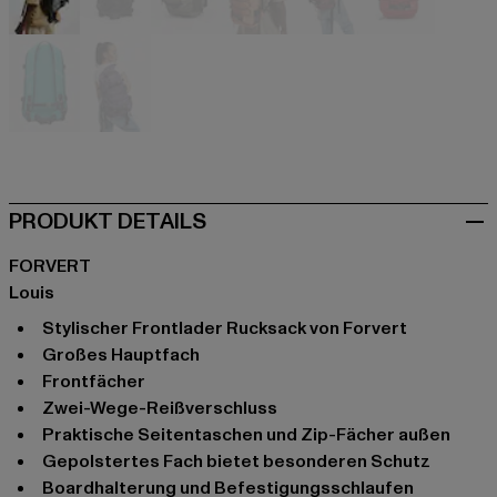
grau
grau
olive
orange
rot
rot
türkis
violet
PRODUKT DETAILS
FORVERT
Louis
Stylischer Frontlader Rucksack von Forvert
Großes Hauptfach
Frontfächer
Zwei-Wege-Reißverschluss
Praktische Seitentaschen und Zip-Fächer außen
Gepolstertes Fach bietet besonderen Schutz
Boardhalterung und Befestigungsschlaufen