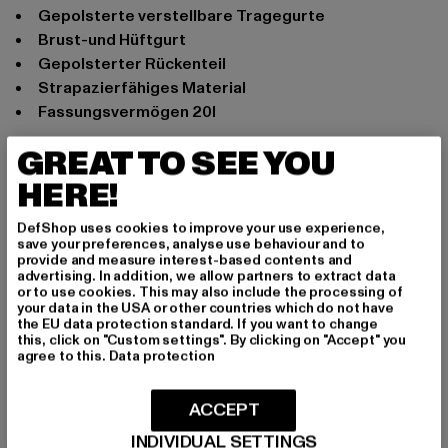
Gepolsterte verstellbare Tragegurte
Brust-und Hüftgurt
Gepolsterter Rückenteil
Strapazierfähiges Material
Fassungsvermögen 20l
Anlass: Alltag, Freizeit
GREAT TO SEE YOU
Marke: Forvert
HERE!
Kat.: Accessories
Farbe: grau
DefShop uses cookies to improve your use experience,
Hersteller Farbe: dark grey
save your preferences, analyse use behaviour and to
provide and measure interest-based contents and
Materialzusammensetzung: 100% Polyester
advertising. In addition, we allow partners to extract data
Art.Nr: FV8611-00432
or to use cookies. This may also include the processing of
your data in the USA or other countries which do not have
the EU data protection standard. If you want to change
Hersteller: Brandit Textil GmbH |
info@brandit-wear.com
this, click on "Custom settings". By clicking on "Accept" you
agree to this.
Data protection
Spichernstraße 6a | 50672 Köln | DE
ACCEPT
GRÖSSE & PASSFORM
INDIVIDUAL SETTINGS