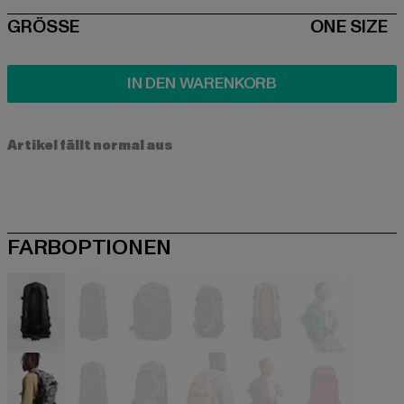
SIZE
GRÖSSE
ONE SIZE
IN DEN WARENKORB
Artikel fällt normal aus
FARBOPTIONEN
schwarz
blau
braun
braun
grün
grün