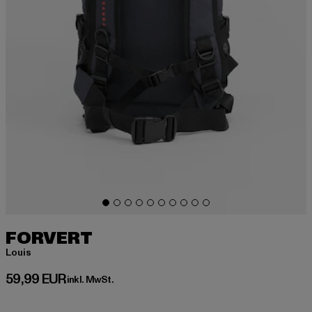
FORVERT
Louis
Derzeitiger Preis: 59,99 EUR
59,99 EUR
inkl. MwSt.