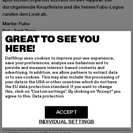
sportlichen Style mit echtem Street-Appeal. Die
durchgehende Knopfleiste und die feinen Fubu-Logos
runden den Look ab.
Marke: Fubu
Kat.: Tank Tops
GREAT TO SEE YOU
Farbe: schwarz, blau
Hersteller Farbe: creme/blue/black
HERE!
Materialzusammensetzung: 100% Polyester
DefShop uses cookies to improve your use experience,
Art.Nr: 6035782-14399
save your preferences, analyse use behaviour and to
provide and measure interest-based contents and
advertising. In addition, we allow partners to extract data
Hersteller: Urban Styles Agency GmbH & Co. KG |
or to use cookies. This may also include the processing of
agentur@urbanstylesagency.com
your data in the USA or other countries which do not have
the EU data protection standard. If you want to change
Schanzenstraße 41 | 51063 Köln | DE
this, click on "Custom settings". By clicking on "Accept" you
agree to this.
Data protection
GRÖSSE & PASSFORM
ACCEPT
PFLEGEHINWEISE
INDIVIDUAL SETTINGS