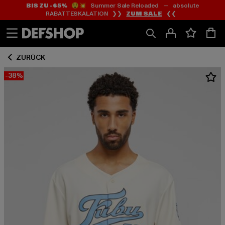
BIS ZU -65%
😲💥 Summer Sale Reloaded — absolute
Zum
Zum
RABATTESKALATION ❯❯
ZUM SALE
❮❮
Inhalt
Fußzeile
springen
springen
ZURÜCK
-38%