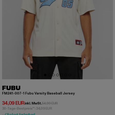
FUBU
FM241-007-1 Fubu Varsity Baseball Jersey
Derzeitiger Preis: 34,09 EUR
34,09 EUR
Aktionspreis: 54,99 EUR
inkl. MwSt.
54,99 EUR
30-Tage-Bestpreis**: 34,09 EUR
Sofort lieferbar!