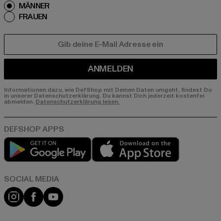
MÄNNER
FRAUEN
E-MAIL
ANMELDEN
Informationen dazu, wie DefShop mit Deinen Daten umgeht, findest Du
in unserer Datenschutzerklärung. Du kannst Dich jederzeit kostenfei
abmelden.
Datenschutzerklärung lesen.
Play market
App store
Instagram
Facebook
YouTube