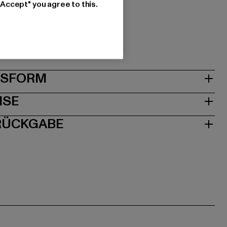
"Accept" you agree to this.
les Agency GmbH & Co. KG |
sagency.com
1063 Köln | DE
& PASSFORM
ISE
 RÜCKGABE