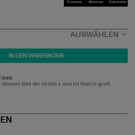
Stunden
Minuten
Sekunden
AUSWÄHLEN
IN DEN WARENKORB
l aus
 diesem Bild die Größe L und ist NaN m groß.
NEN