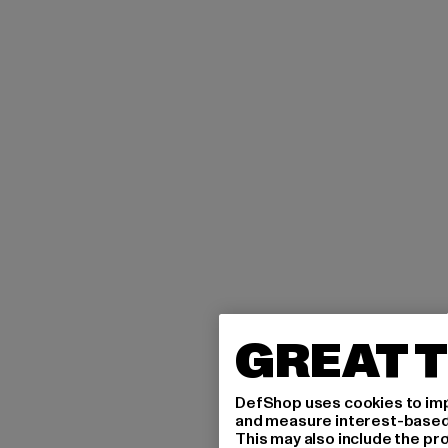
GREAT T
DefShop uses cookies to imp
and measure interest-based c
This may also include the pr