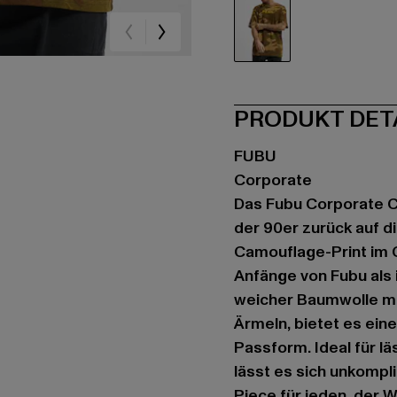
olive
PRODUKT DET
FUBU
Corporate
Das Fubu Corporate Ca
der 90er zurück auf d
Camouflage-Print im C
Anfänge von Fubu als
weicher Baumwolle mi
Ärmeln, bietet es ei
Passform. Ideal für l
lässt es sich unkompli
Piece für jeden, der 