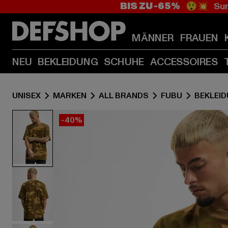
BIS ZU -65%
😲💥 Sum
MÄNNER
FRAUEN
NEU
BEKLEIDUNG
SCHUHE
ACCESSOIRES
UNISEX
MARKEN
ALL BRANDS
FUBU
BEKLEI
-40%