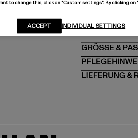
ant to change this, click on "Custom settings". By clicking on 
Hersteller: Urban Sty
agentur@urbanstyle
ACCEPT
INDIVIDUAL SETTINGS
Schanzenstraße 41 | 5
GRÖSSE 
PFLEGEHINWE
LIEFERUNG &