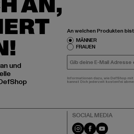
H AN,
IERT
An welchen Produkten bist
N!
MÄNNER
FRAUEN
E-MAIL
 an und
elle
Informationen dazu, wie DefShop mit 
 DefShop
kannst Dich jederzeit kostenfei abme
e
Instagram
Facebook
YouTube