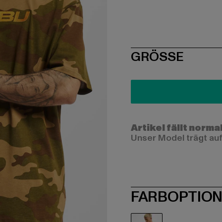
SIZE
GRÖSSE
Artikel fällt norma
Unser Model trägt auf
FARBOPTIO