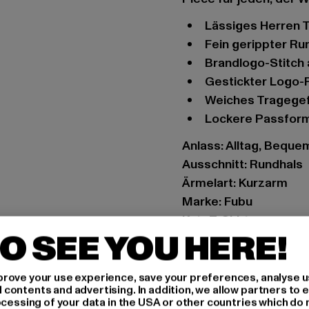
Lässiges Herren 
Fein gerippter R
Brandlogo-Stitch
Gestickter Logo
Weiches Tragege
Lockere Passfor
Anlass: Alltag, Bequem,
Ausschnitt: Rundhals
Ärmelart: Kurzarm
Marke: Fubu
Kat.: T-Shirts
O SEE YOU HERE!
Farbe: olive
Hersteller Farbe: oli
Materialzusammense
rove your use experience, save your preferences, analyse u
ontents and advertising. In addition, we allow partners to e
Art.Nr: 6033282-0442
ocessing of your data in the USA or other countries which do 