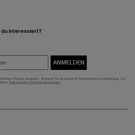
 du interessiert?
ANMELDEN
Deinen Daten umgeht, findest Du in unserer Datenschutzerklärung. Du
lden.
Datenschutzerklärung lesen.