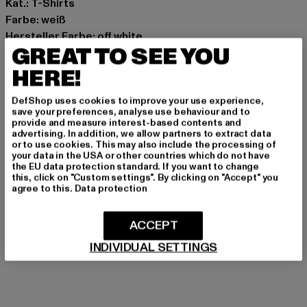
Kat.: T-Shirts
Farbe: weiß
Hersteller Farbe: off white
GREAT TO SEE YOU
Materialzusammensetzung: 100% Baumwolle
Art.Nr: 0009000-04359
HERE!
DefShop uses cookies to improve your use experience,
Hersteller: Zabou House |
Krishna@zabou.co.uk
save your preferences, analyse use behaviour and to
Shelley Road, Ashton-on-Ribble | PR2 2ZH Lancashire |
provide and measure interest-based contents and
advertising. In addition, we allow partners to extract data
GB
or to use cookies. This may also include the processing of
your data in the USA or other countries which do not have
the EU data protection standard. If you want to change
this, click on "Custom settings". By clicking on "Accept" you
GRÖSSE & PASSFORM
agree to this.
Data protection
PFLEGEHINWEISE
ACCEPT
LIEFERUNG & RÜCKGABE
INDIVIDUAL SETTINGS