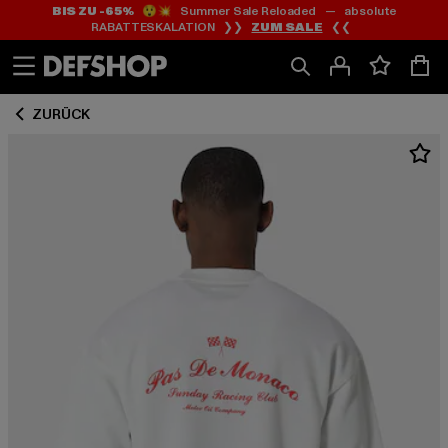
BIS ZU -65%
😲💥 Summer Sale Reloaded — absolute
Zum
Zum
RABATTESKALATION ❯❯
ZUM SALE
❮❮
Inhalt
Fußzeile
springen
springen
ZURÜCK