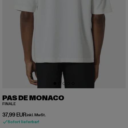
PAS DE MONACO
FINALE
Derzeitiger Preis: 37,99 EUR
37,99 EUR
inkl. MwSt.
Sofort lieferbar!