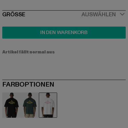
SIZE
GRÖSSE
AUSWÄHLEN
IN DEN WARENKORB
Artikel fällt normal aus
FARBOPTIONEN
schwarz
grün
weiß