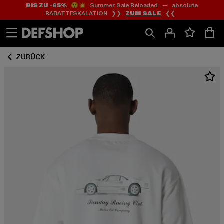
BIS ZU -65%
😲💥 Summer Sale Reloaded — absolute
Zum
Zum
RABATTESKALATION ❯❯
ZUM SALE
❮❮
Inhalt
Fußzeile
springen
springen
ZURÜCK