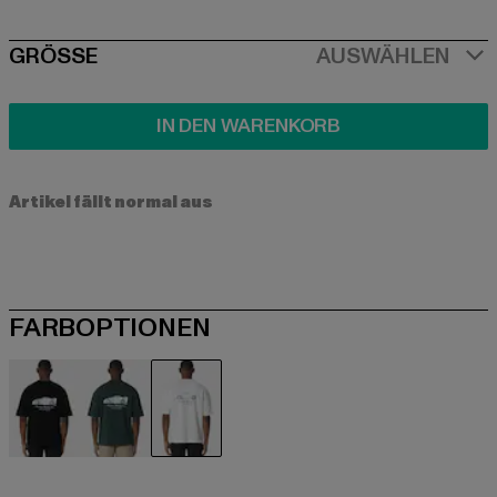
SIZE
GRÖSSE
AUSWÄHLEN
IN DEN WARENKORB
Artikel fällt normal aus
FARBOPTIONEN
schwarz
grün
weiß