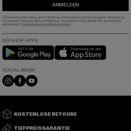
ANMELDEN
Informationen dazu, wie DefShop mit Deinen Daten umgeht, findest Du
in unserer Datenschutzerklärung. Du kannst Dich jederzeit kostenfei
abmelden.
Datenschutzerklärung lesen.
Play market
App store
Instagram
Facebook
YouTube
KOSTENLOSE RETOURE
TIEFPREISGARANTIE