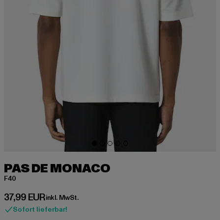
PAS DE MONACO
F40
Derzeitiger Preis: 37,99 EUR
37,99 EUR
inkl. MwSt.
Sofort lieferbar!