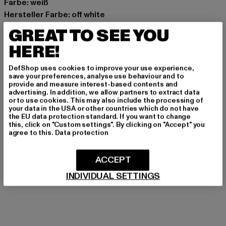
Farbe: weiß
Hersteller Farbe: off white
Materialzusammensetzung: 100% Baumwolle
GREAT TO SEE YOU
Art.Nr: 0008999-04359
HERE!
Hersteller: Zabou House |
Krishna@zabou.co.uk
DefShop uses cookies to improve your use experience,
Shelley Road, Ashton-on-Ribble | PR2 2ZH Lancashire |
save your preferences, analyse use behaviour and to
provide and measure interest-based contents and
GB
advertising. In addition, we allow partners to extract data
or to use cookies. This may also include the processing of
your data in the USA or other countries which do not have
the EU data protection standard. If you want to change
GRÖSSE & PASSFORM
this, click on "Custom settings". By clicking on "Accept" you
agree to this.
Data protection
PFLEGEHINWEISE
ACCEPT
LIEFERUNG & RÜCKGABE
INDIVIDUAL SETTINGS