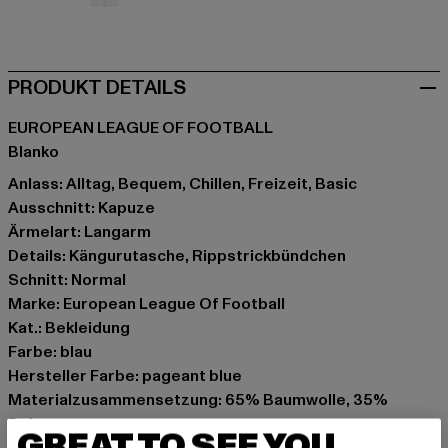
violet
weiß
PRODUKT DETAILS
EUROPEAN LEAGUE OF FOOTBALL
Blanko
Anlass: Alltag, Bequem, Chillen, Freizeit, Basic
Ausschnitt: Kapuze
Ärmelart: Langarm
Details: Kängurutasche, Rippstrickbündchen
Schnitt: Normal
Marke: European League Of Football
Kat.: Bekleidung
Farbe: blau
Hersteller Farbe: pageant blue
Materialzusammensetzung: 65% Baumwolle, 35%
Polyester
GREAT TO SEE YOU
Art.Nr: ELFHD003-17571