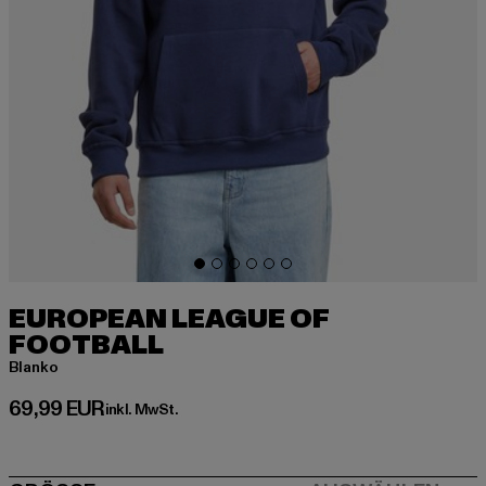
EUROPEAN LEAGUE OF
FOOTBALL
Blanko
Derzeitiger Preis: 69,99 EUR
69,99 EUR
inkl. MwSt.