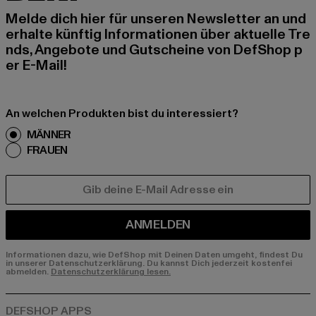
Melde dich hier für unseren Newsletter an und
erhalte künftig Informationen über aktuelle Tre
nds, Angebote und Gutscheine von DefShop p
er E-Mail!
An welchen Produkten bist du interessiert?
MÄNNER
FRAUEN
E-MAIL
ANMELDEN
Informationen dazu, wie DefShop mit Deinen Daten umgeht, findest Du
in unserer Datenschutzerklärung. Du kannst Dich jederzeit kostenfei
abmelden.
Datenschutzerklärung lesen.