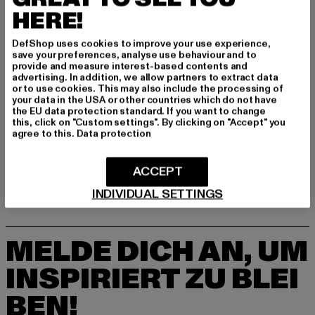
HERE!
Hersteller: DefShop GmbH |
info@def-shop.com
DefShop uses cookies to improve your use experience,
Franklinstraße 12a-13 | 10587 Berlin | DE
save your preferences, analyse use behaviour and to
provide and measure interest-based contents and
advertising. In addition, we allow partners to extract data
or to use cookies. This may also include the processing of
GRÖSSE & PASSFORM
your data in the USA or other countries which do not have
the EU data protection standard. If you want to change
this, click on "Custom settings". By clicking on "Accept" you
LIEFERUNG & RÜCKGABE
agree to this.
Data protection
ACCEPT
INDIVIDUAL SETTINGS
MELDE DICH AN, UM
INSPIRIERT ZU BLEI
BEN!